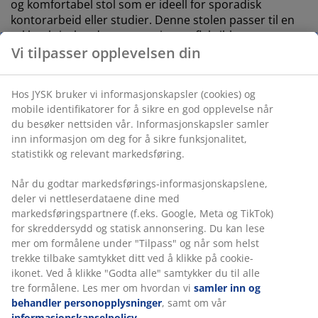
og komfortabel stol som er ideell for sporadisk
kontorarbeid eller studier. Denne stolen passer til en
rekke skrivebordstyper og gir mer fleksible
sittestillinger. Dette gjør den til et godt valg for
hjemmekontorer eller mindre rom. Setet er trukket i
mykt, beige stoff, noe som gir komfort og stil. B54 x
H80-93 x D58 cm
Egenskaper
Høydejusterbar:
Tilpass etter din høyde og
sittestilling
Låsehjul:
Låses automatisk når stolen ikke er i
bruk
Stoff:
Myk og slitesterk polyester
Stålbase:
God stabilitet og støtte
Høydejusterbar
Still inn setehøyden slik at føttene hviler flatt på gulvet