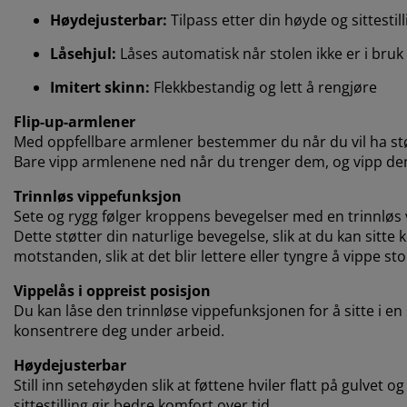
Høydejusterbar:
Tilpass etter din høyde og sittestill
Låsehjul:
Låses automatisk når stolen ikke er i bruk
Imitert skinn:
Flekkbestandig og lett å rengjøre
Flip-up-armlener
Med oppfellbare armlener bestemmer du når du vil ha stø
Bare vipp armlenene ned når du trenger dem, og vipp dem
Trinnløs vippefunksjon
Sete og rygg følger kroppens bevegelser med en trinnløs 
Dette støtter din naturlige bevegelse, slik at du kan sitte 
motstanden, slik at det blir lettere eller tyngre å vippe sto
Vippelås i oppreist posisjon
Du kan låse den trinnløse vippefunksjonen for å sitte i en 
konsentrere deg under arbeid.
Høydejusterbar
Still inn setehøyden slik at føttene hviler flatt på gulvet og
sittestilling gir bedre komfort over tid.