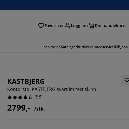
Favoritter
Logg inn
Din handlekurv
Inspirasjon
Kataloger
Butikker
Kundeservice
B2B
Jobb
KASTBJERG
Kontorstol KASTBJERG svart imitert skinn
(
98
)
2799,-
/stk.
7143%