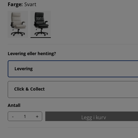
3673%
Farge
:
Svart
5305%
5305%
1836%
Levering eller henting?
Levering
Click & Collect
Antall
-
+
Legg i kurv