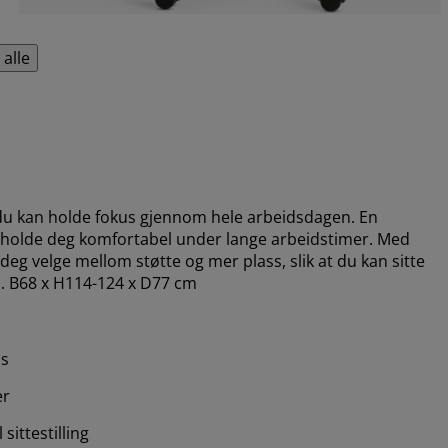
 alle
t du kan holde fokus gjennom hele arbeidsdagen. En
 å holde deg komfortabel under lange arbeidstimer. Med
eg velge mellom støtte og mer plass, slik at du kan sitte
nn. B68 x H114-124 x D77 cm
ss
er
 sittestilling