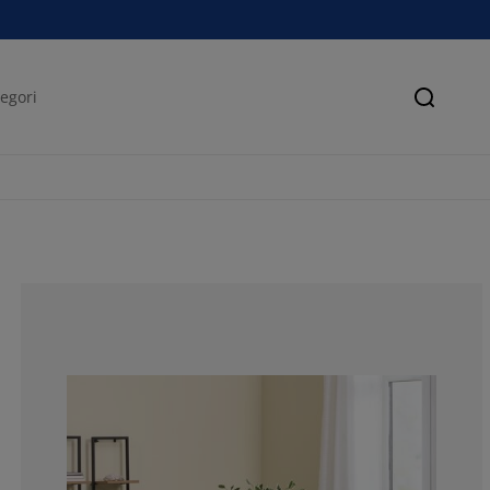
Søk
71.4285714285