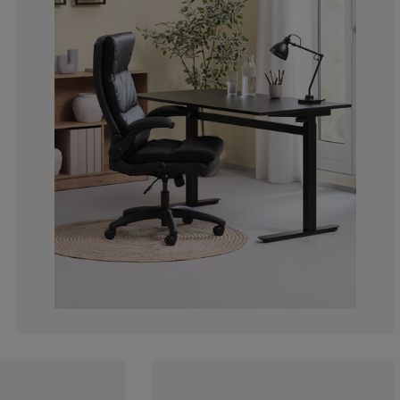
12.24489795918
5.102040816326
5.102040816326
6.12244897959