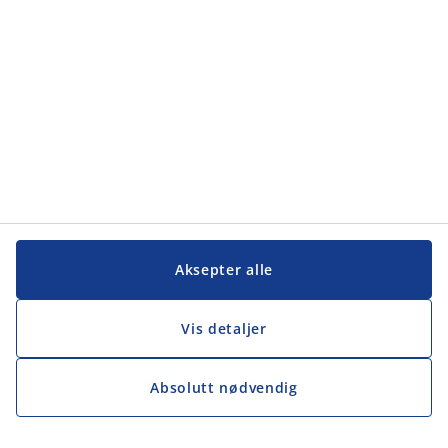
Kundeservice
Kundeservice
JYSK
JYSK
Hovedkontor
Følg JYSK