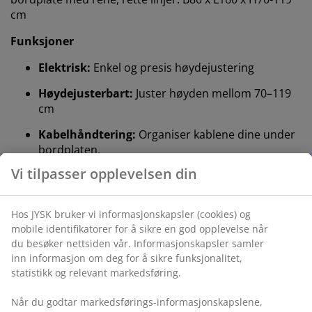
cm
Funksjoner
Elektrisk:
Enkel og presis høydejustering
Høydejusterbart:
Juster høyden mellom 70–119
cm
Kabelhåndtering:
Organiser kablene dine under
bordplaten.
Anti-kollisjon:
Forhindrer kollisjon med
omkringliggende objekter
Justerbare ben:
Sikrer et jevnt og stabilt bord
Folie og stål:
Solid og slitesterkt materiale
FSC® Mix:
Tre og skogbaserte materialer i dette
produktet kommer fra FSC®-sertifiserte eller
resirkulerte eller andre kontrollerte kilder