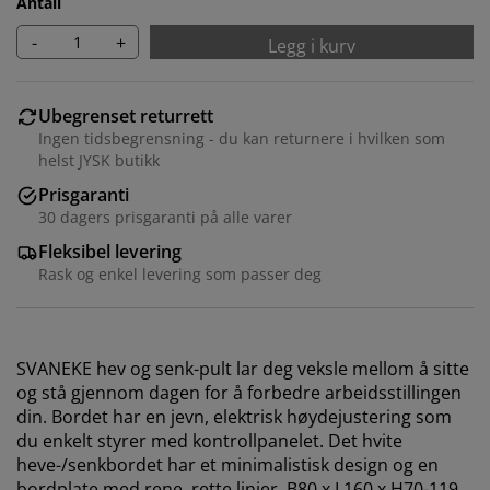
Antall
-
+
Legg i kurv
Ubegrenset returrett
Ingen tidsbegrensning - du kan returnere i hvilken som
helst JYSK butikk
Prisgaranti
30 dagers prisgaranti på alle varer
Fleksibel levering
Rask og enkel levering som passer deg
SVANEKE hev og senk-pult lar deg veksle mellom å sitte
og stå gjennom dagen for å forbedre arbeidsstillingen
din. Bordet har en jevn, elektrisk høydejustering som
du enkelt styrer med kontrollpanelet. Det hvite
heve-/senkbordet har et minimalistisk design og en
bordplate med rene, rette linjer. B80 x L160 x H70-119