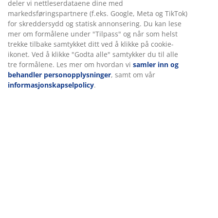
Elektrisk
Hev senk skrivebordet justeres ved hjelp av en elektrisk
motor, slik at du enkelt kan heve eller senke høyden
med et knappetrykk. Det intuitive kontrollpanelet er
plassert ved kanten av bordplaten. Du kan justere
bordet presist etter ønsket sittestilling eller ståhøyde
Høydejusterbart
Den høydejusterbare funksjonen gjør det enkelt å
veksle mellom å sitte og stå mens du arbeider. Det
oppmuntrer til en mer dynamisk arbeidsdag med
mulighet for å variere arbeidsstillingen. Juster høyden
etter din ideelle sittestilling eller ståhøyde for å
forbedre holdningen og redusere spenninger i
kroppen.
Kabelhåndtering
Kabelnettet under bordplaten gjør det enkelt å
organisere kablene dine. Dette hjelper deg med å
holde arbeidsplassen ryddig og fri for løse,
sammenfiltrede ledninger.