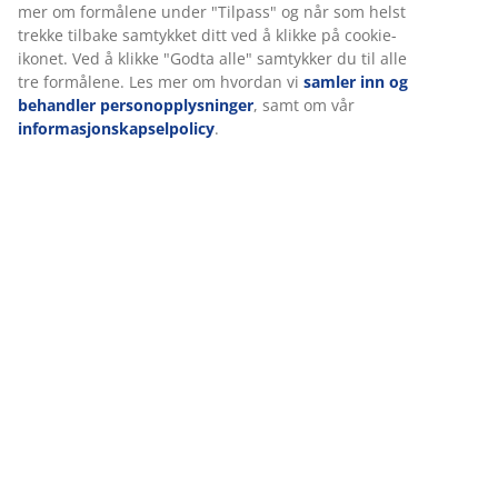
(
5
)
Levering
Vi tilpasser opplevelsen din
Hos JYSK bruker vi informasjonskapsler (cookies) og mobile ident
for å sikre en god opplevelse når du besøker nettsiden vår.
Informasjonskapsler samler inn informasjon om deg for å sikre
funksjonalitet, statistikk og relevant markedsføring.
Når du godtar markedsførings-informasjonskapslene, deler vi
nettleserdataene dine med markedsføringspartnere (f.eks. Goog
og TikTok) for skreddersydd og statisk annonsering. Du kan les
formålene under "Tilpass" og når som helst trekke tilbake samtyk
ved å klikke på cookie-ikonet. Ved å klikke "Godta alle" samtykker 
tre formålene. Les mer om hvordan vi
samler inn og behandler