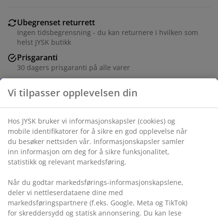
Ubegrenset returrett
Ingen tidsbegrensning - du kan returnere i hvilken som
helst JYSK butikk
Prisgaranti
30 dagers prisgaranti på alle varer
Fleksibel levering
Rask og enkel levering som passer deg
Varenr.: 6879400
Spesifikasjoner
Omtaler