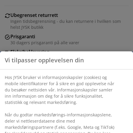
Ubegrenset returrett
Ingen tidsbegrensning - du kan returnere i hvilken som
helst JYSK butikk
Prisgaranti
30 dagers prisgaranti på alle varer
Fleksibel levering
Rask og enkel levering som passer deg
Varenr.: 4545301
Spesifikasjoner