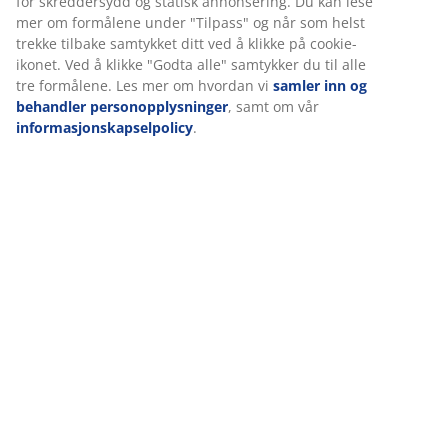
Omtaler
(
2
)
Vi tilpasser opplevelsen din
Levering
Hos JYSK bruker vi informasjonskapsler (cookies) og mobile
identifikatorer for å sikre en god opplevelse når du besøker
nettsiden vår. Informasjonskapsler samler inn informasjon om 
for å sikre funksjonalitet, statistikk og relevant markedsføring.
Når du godtar markedsførings-informasjonskapslene, deler vi
nettleserdataene dine med markedsføringspartnere (f.eks. Goog
Meta og TikTok) for skreddersydd og statisk annonsering. Du ka
lese mer om formålene under "Tilpass" og når som helst trekke
tilbake samtykket ditt ved å klikke på cookie-ikonet. Ved å klikke
"Godta alle" samtykker du til alle tre formålene. Les mer om hv
vi
samler inn og behandler personopplysninger
, samt om vår
informasjonskapselpolicy
.