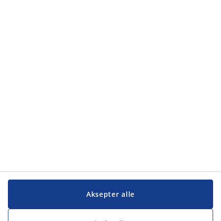
Kategorier
Kategorier
Kundeservice
Kundeservice
JYSK
JYSK
Hovedkontor
Følg JYSK
Aksepter alle