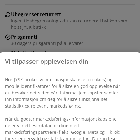
Ubegrenset returrett
Ingen tidsbegrensning - du kan returnere i hvilken som
helst JYSK butikk
Prisgaranti
30 dagers prisgaranti på alle varer
Fleksibel levering
Rask og enkel levering som passer deg
Vi tilpasser opplevelsen din
Hos JYSK bruker vi informasjonskapsler (cookies) og
Varenr.: 4541308
mobile identifikatorer for å sikre en god opplevelse når
du besøker nettsiden vår. Informasjonskapsler samler
inn informasjon om deg for å sikre funksjonalitet,
statistikk og relevant markedsføring.
Spesifikasjoner
Når du godtar markedsførings-informasjonskapslene,
deler vi nettleserdataene dine med
markedsføringspartnere (f.eks. Google, Meta og TikTok)
Omtaler
for skreddersydd og statisk annonsering. Du kan lese