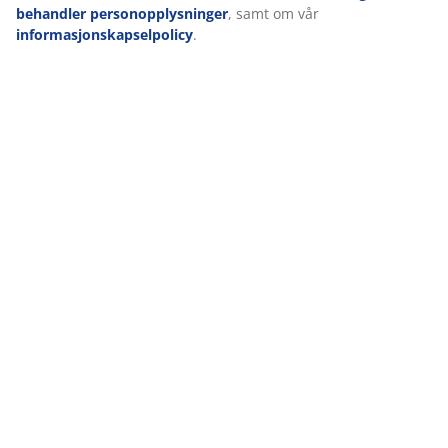
behandler personopplysninger
, samt om vår
informasjonskapselpolicy
.
Omtaler
(
28
)
Levering