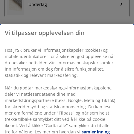
Underlag
Vi tilpasser opplevelsen din
Ubegrenset returrett
Ingen tidsbegrensning - du kan returnere i hvilken som
Hos JYSK bruker vi informasjonskapsler (cookies) og
helst JYSK butikk
mobile identifikatorer for å sikre en god opplevelse når
Prisgaranti
du besøker nettsiden vår. Informasjonskapsler samler
30 dagers prisgaranti på alle varer
inn informasjon om deg for å sikre funksjonalitet,
statistikk og relevant markedsføring.
Fleksibel levering
Rask og enkel levering som passer deg
Når du godtar markedsførings-informasjonskapslene,
deler vi nettleserdataene dine med
markedsføringspartnere (f.eks. Google, Meta og TikTok)
Varenr.: 6512242
for skreddersydd og statisk annonsering. Du kan lese
mer om formålene under "Tilpass" og når som helst
trekke tilbake samtykket ditt ved å klikke på cookie-
ikonet. Ved å klikke "Godta alle" samtykker du til alle
tre formålene. Les mer om hvordan vi
samler inn og
Spesifikasjoner