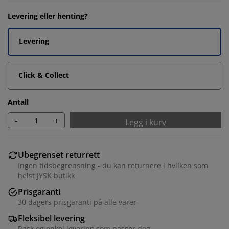
Levering eller henting?
Levering
Click & Collect
Antall
-
+
Legg i kurv
Ubegrenset returrett
Ingen tidsbegrensning - du kan returnere i hvilken som
helst JYSK butikk
Prisgaranti
30 dagers prisgaranti på alle varer
Fleksibel levering
Rask og enkel levering som passer deg