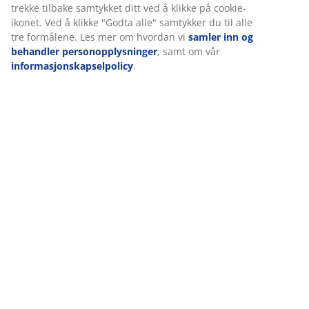
Levering
Vi tilpasser opplevelsen din
Hos JYSK bruker vi informasjonskapsler (cookies) og mobile
identifikatorer for å sikre en god opplevelse når du besøker net
vår. Informasjonskapsler samler inn informasjon om deg for å si
funksjonalitet, statistikk og relevant markedsføring.
Når du godtar markedsførings-informasjonskapslene, deler vi
nettleserdataene dine med markedsføringspartnere (f.eks. Goog
Meta og TikTok) for skreddersydd og statisk annonsering. Du kan
mer om formålene under "Tilpass" og når som helst trekke tilba
samtykket ditt ved å klikke på cookie-ikonet. Ved å klikke "Godta 
samtykker du til alle tre formålene. Les mer om hvordan vi
saml
og behandler personopplysninger
, samt om vår
informasjonskapselpolicy
.