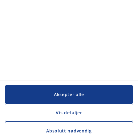
Kundeservice
Kundeservice
JYSK
JYSK
Hovedkontor
Følg JYSK