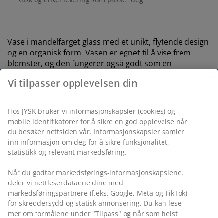
Vase i mandelfarget glass med et unikt, flytende design
og en organisk form. Vasen er egnet til å vise frem
blomster, og den fungerer også godt som en
frittstående pyntegjenstand. Ø12 x H20 cm
Varenr.: 4912741
Spesifikasjoner
Omtaler
(
8
)