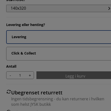
1111%
140x320
2564%
5128%
Levering eller henting?
6838%
Levering
Click & Collect
Antall
-
+
Legg i kurv
Ubegrenset returrett
Ingen tidsbegrensning - du kan returnere i hvilken
som helst JYSK butikk