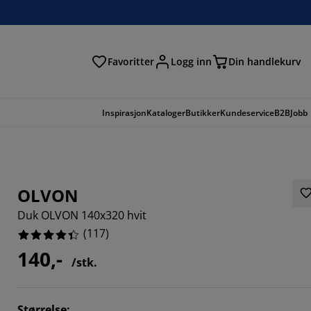
Favoritter
Logg inn
Din handlekurv
Inspirasjon
Kataloger
Butikker
Kundeservice
B2B
Jobb
OLVON
Duk OLVON 140x320 hvit
(
117
)
140,-
/stk.
7436%
Størrelse
: