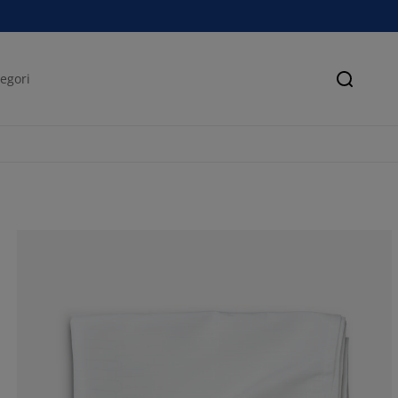
Søk
74.3589743589