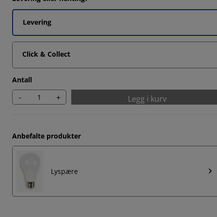
839%
5678%
Levering
3085%
Click & Collect
1357%
Antall
-
+
Legg i kurv
Anbefalte produkter
Lyspære