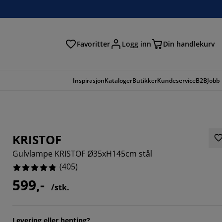
Favoritter
Logg inn
Din handlekurv
Inspirasjon
Kataloger
Butikker
Kundeservice
B2B
Jobb
KRISTOF
Gulvlampe KRISTOF Ø35xH145cm stål
(
405
)
599,-
/stk.
815%
Levering eller henting?