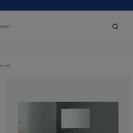
Søk
m stål
88.14814814814