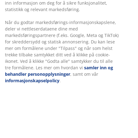
inn informasjon om deg for å sikre funksjonalitet,
statistikk og relevant markedsføring.
5. Skjermens høyde og vinkel
Når du godtar markedsførings-informasjonskapslene,
Når du sitter oppreist burde øynene dine se på den
deler vi nettleserdataene dine med
øvre tredelen av skjermen. Om monitoren er for høyt
markedsføringspartnere (f.eks. Google, Meta og TikTok)
for skreddersydd og statisk annonsering. Du kan lese
opp så kan nakken din bøyes i en ubehagelig vinkel. Om
mer om formålene under "Tilpass" og når som helst
skjermen er plassert for lavt vil dette få hodet dit til å
trekke tilbake samtykket ditt ved å klikke på cookie-
tilte nedover.
ikonet. Ved å klikke "Godta alle" samtykker du til alle
Les mer om riktig sittestilling
tre formålene. Les mer om hvordan vi
samler inn og
behandler personopplysninger
, samt om vår
informasjonskapselpolicy
.