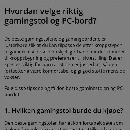
ilbehør og pleie
telys
akener
vermadrasser
pesialmål
elysning
Hvordan velge riktig
amping
yggnetting
arderobeskap
adrassbeskyttere
usholdning
gamingstol og PC-bord?
indusfolie
overomsmøbler
engerammer
arnerommet
De beste gamingstolene og gamingbordene er
ardinstenger og tilbehør
engebunner med oppbevaring
ask og stryk
justerbare slik at du kan tilpasse de etter kroppstypen
til gameren. Vi er alle forskjellige, både når det kommer
ytilbehør og metervarer
til kroppsbygning og preferanser til sittestilling. Det er
engebunner
jæledyr
spesielt viktig for barn at stolen er justerbar, så den
fortsetter å være komfortabel og gi god støtte mens de
arnemadrasser
vokser.
arnesenger
Følg disse tipsene og få den beste gamingstolen og PC-
bordet.
1. Hvilken gamingstol burde du kjøpe?
Den beste gamingstolen har et komfortabelt sete som
hjelper å regulere kroppstemperatur. I tillegg har den