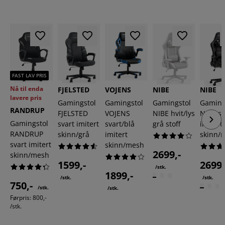
FAST LAV PRIS
Nå til enda
FJELSTED
VOJENS
NIBE
NIBE
lavere pris
Gamingstol
Gamingstol
Gamingstol
Gaming
RANDRUP
FJELSTED
VOJENS
NIBE hvit/lys
NIBE sv
Gamingstol
svart imitert
svart/blå
grå stoff
imitert
RANDRUP
skinn/grå
imitert
skinn/r
svart imitert
skinn/mesh
2699,-
skinn/mesh
1599,-
2699,
/stk.
1899,-
/stk.
/stk.
750,-
/stk.
/stk.
Førpris: 800,-
/stk.