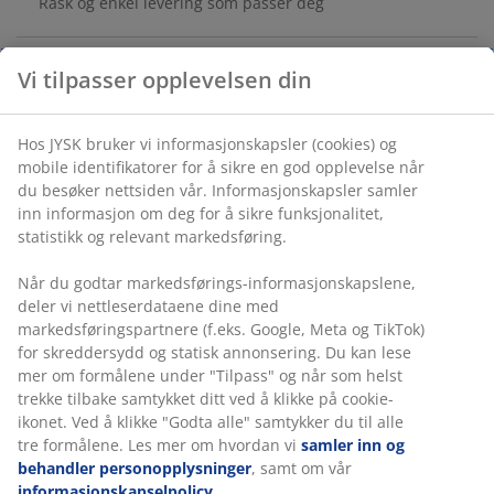
Rask og enkel levering som passer deg
Vi tilpasser opplevelsen din
Slapp av i behagelig skygge med NAPPEDAM
markedsparasoll. Denne beige hageparasollen har en
Hos JYSK bruker vi informasjonskapsler (cookies) og
UV-beskyttet, vannavstøtende duk, sveivhåndtak og
mobile identifikatorer for å sikre en god opplevelse når
solid stålstang, og inviterer til avslapning utendørs.
du besøker nettsiden vår. Informasjonskapsler samler
Ø250 x H238 cm
inn informasjon om deg for å sikre funksjonalitet,
Egenskaper
statistikk og relevant markedsføring.
Sveivhåndtak
: Åpne og lukk duken uten
Når du godtar markedsførings-informasjonskapslene,
anstrengelse
deler vi nettleserdataene dine med
markedsføringspartnere (f.eks. Google, Meta og TikTok)
UV-beskyttet
: Beskytter duken mot falming
for skreddersydd og statisk annonsering. Du kan lese
mer om formålene under "Tilpass" og når som helst
Vannavvisende
: Duken tåler lett regn og dugg
trekke tilbake samtykket ditt ved å klikke på cookie-
ikonet. Ved å klikke "Godta alle" samtykker du til alle
Ventilasjon
: Luftventil i duken reduserer
tre formålene. Les mer om hvordan vi
samler inn og
vindtrykk
behandler personopplysninger
, samt om vår
Stålstang
: Robust og holdbar
informasjonskapselpolicy
.