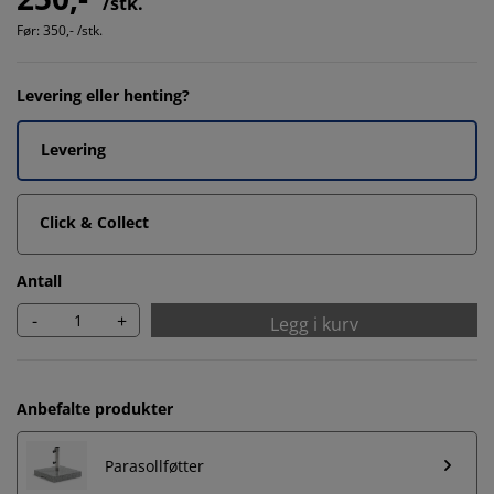
/stk.
Før:
350,- /stk.
Levering eller henting?
Levering
Click & Collect
Antall
-
+
Legg i kurv
Anbefalte produkter
Parasollføtter