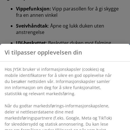
Vippefunksjon:
Vipp parasollen for å gi skygge
fra en annen vinkel
Sveivhåndtak
: Åpne og lukk duken uten
anstrengelse
UV-beskyttet
: Beskytter duken mot falming
Vannavstøtende
: Duken er motstandsdyktig mot
lett regn og dugg
Ventilasjon
: Luftventil i duken reduserer
vindtrykk
Aluminiumstang:
Rustbestandig og lett
Parasollfot og trekk inkludert:
Leveres med
parasollfot og vannavstøtende trekk
Vippefunksjon
TRONDHEIM hengeparasoll har en vippefunksjonen så
du kan justere parasollen for å gi skygge fra en annen