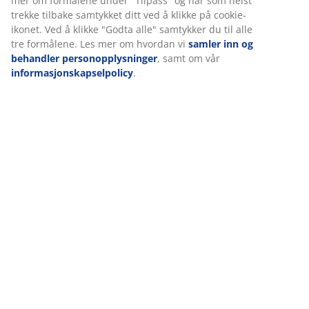
vinkel. Dette er spesielt nyttig om morgenen eller sent
på ettermiddagen når solen står lavere på himmelen.
Sveivhåndtak
En sveiv gjør det enkelt og uanstrengt å åpne eller
lukke duken. Dette er spesielt nyttig når du håndterer
store parasoller.
UV-beskyttet
Hengeparasollen har en polyesterduk som er UV-
beskyttet. Dette betyr at duken tåler sollys uten at
fargen falmer.
Vannavstøtende
Parasollens duk er vannavstøtende, slik at du kan nyte
uteområdet ditt uten å bekymre deg for lett regn eller
dugg.
Ventilasjon
En ventilasjonsåpning øverst i parasollens duk
reduserer vindtrykket og tillater luftsirkulasjon. Dette