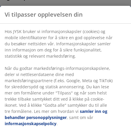
Egnet for balkong
: Plassbesparende design med
halvirkelformet duk.
Vi tilpasser opplevelsen din
Sveivhåndtak
: Åpne og lukk duken uten
anstrengelse.
Hos JYSK bruker vi informasjonskapsler (cookies) og
UV-beskyttet
: Beskytter duken mot falming.
mobile identifikatorer for å sikre en god opplevelse når
du besøker nettsiden vår. Informasjonskapsler samler
Vannavstøtende
: Duken er motstandsdyktig mot
inn informasjon om deg for å sikre funksjonalitet,
lett regn og dugg.
statistikk og relevant markedsføring.
Ventilasjon
: Luftventil i duken reduserer
Når du godtar markedsførings-informasjonskapslene,
vindtrykk.
deler vi nettleserdataene dine med
markedsføringspartnere (f.eks. Google, Meta og TikTok)
Stålstang
: Robust og holdbar.
for skreddersydd og statisk annonsering. Du kan lese
Parasollfot og trekk
: Kjøpes separat.
mer om formålene under "Tilpass" og når som helst
trekke tilbake samtykket ditt ved å klikke på cookie-
Egnet for balkong
ikonet. Ved å klikke "Godta alle" samtykker du til alle tre
KOLDING balkongparasoll har et kompakt design som
formålene. Les mer om hvordan vi
samler inn og
passer for balkonger. Den halvsirkelformede duken
behandler personopplysninger
, samt om vår
passer inn på liten plass og kan plasseres inntil en
informasjonskapselpolicy
.