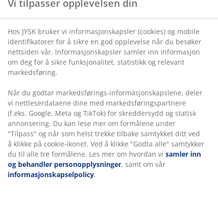
Fleksibel levering
inn informasjon om deg for å sikre funksjonalitet,
Rask og enkel levering som passer deg
statistikk og relevant markedsføring.
Når du godtar markedsførings-informasjonskapslene,
deler vi nettleserdataene dine med
markedsføringspartnere (f.eks. Google, Meta og TikTok)
Eksklusiv hagepute med hurtigtørkende, strukturvevd
for skreddersydd og statisk annonsering. Du kan lese
trekk. Til stolsete. 48x49x6 cm
mer om formålene under "Tilpass" og når som helst
trekke tilbake samtykket ditt ved å klikke på cookie-
Varenr.: 3726214
ikonet. Ved å klikke "Godta alle" samtykker du til alle
tre formålene. Les mer om hvordan vi
samler inn og
behandler personopplysninger
, samt om vår
informasjonskapselpolicy
.
Spesifikasjoner
Omtaler
(
2
)