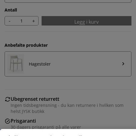
Antall
-
+
Legg i kurv
Anbefalte produkter
Hagestoler
Ubegrenset returrett
Vi tilpasser opplevelsen din
Ingen tidsbegrensning - du kan returnere i hvilken som
helst JYSK butikk
Hos JYSK bruker vi informasjonskapsler (cookies) og
Prisgaranti
mobile identifikatorer for å sikre en god opplevelse når
30 dagers prisgaranti på alle varer
du besøker nettsiden vår. Informasjonskapsler samler