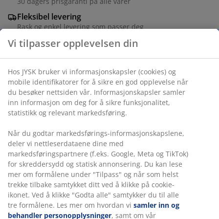
30 dagers prisgaranti på alle varer
Fleksibel levering
Rask og enkel levering som passer deg
Hagestol i stål og polyetylentau. Inkl. eksklusive puter
med slitesterkt, strukturvevd trekk.
Varenr.: 3726190
Monteringsanvisning
Vi tilpasser opplevelsen din
Spesifikasjoner
Hos JYSK bruker vi informasjonskapsler (cookies) og mobile
identifikatorer for å sikre en god opplevelse når du besøker
nettsiden vår. Informasjonskapsler samler inn informasjon om
deg for å sikre funksjonalitet, statistikk og relevant
Omtaler
markedsføring.