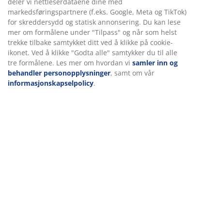
deler vi nettleserdataene dine med
markedsføringspartnere (f.eks. Google, Meta og TikTok)
for skreddersydd og statisk annonsering. Du kan lese
Spesifikasjoner
mer om formålene under "Tilpass" og når som helst
trekke tilbake samtykket ditt ved å klikke på cookie-
ikonet. Ved å klikke "Godta alle" samtykker du til alle
tre formålene. Les mer om hvordan vi
samler inn og
Omtaler
behandler personopplysninger
, samt om vår
(
75
)
informasjonskapselpolicy
.
Levering