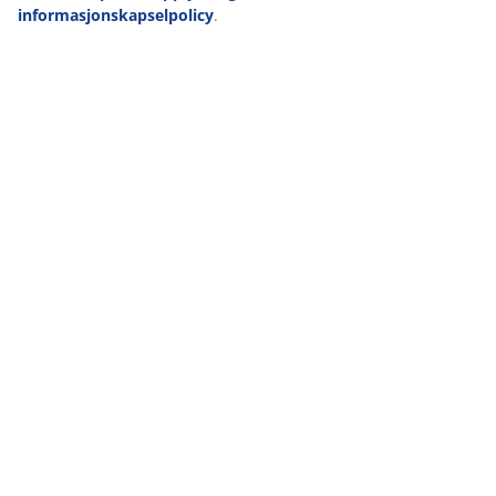
informasjonskapselpolicy
.
47 ÅR MED GODE TILBUD
Mer enn 3600 butikker i over 49 land
SKANDINAVISKE RØTTER
Vi er globale med skandinaviske røtter. Etab. Danmark 1979
MADRASSGARANTI
25 års garanti på våre GOLD madrasser