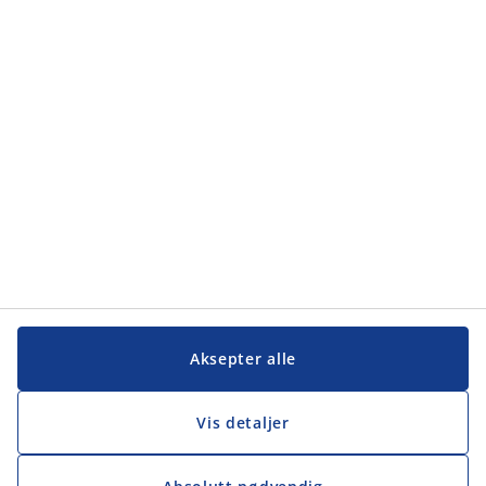
Kategorier
Kundeservice
Kundeservice
JYSK
JYSK
Hovedkontor
Følg JYSK
Aksepter alle
Vis detaljer