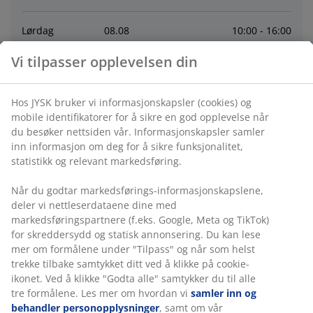
Lørdag
08
.
08
10:00 - 16:00
Vi tilpasser opplevelsen din
Søndag
09
.
08
Stengt
Hos JYSK bruker vi informasjonskapsler (cookies) og
Mandag
10
.
08
10:00 - 18:00
mobile identifikatorer for å sikre en god opplevelse når
du besøker nettsiden vår. Informasjonskapsler samler
Tirsdag
11
.
08
10:00 - 18:00
inn informasjon om deg for å sikre funksjonalitet,
statistikk og relevant markedsføring.
Onsdag
12
.
08
10:00 - 18:00
Når du godtar markedsførings-informasjonskapslene,
deler vi nettleserdataene dine med
Torsdag
13
.
08
10:00 - 18:00
markedsføringspartnere (f.eks. Google, Meta og TikTok)
for skreddersydd og statisk annonsering. Du kan lese
mer om formålene under "Tilpass" og når som helst
Kontakt
trekke tilbake samtykket ditt ved å klikke på cookie-
ikonet. Ved å klikke "Godta alle" samtykker du til alle
tre formålene. Les mer om hvordan vi
samler inn og
Kontakt kundeservice
behandler personopplysninger
, samt om vår