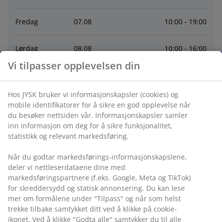
Fredag
07
.
08
10:00 - 19:00
Lørdag
08
.
08
10:00 - 16:00
Vi tilpasser opplevelsen din
Søndag
09
.
08
Stengt
Hos JYSK bruker vi informasjonskapsler (cookies) og
Mandag
10
.
08
10:00 - 19:00
mobile identifikatorer for å sikre en god opplevelse når
du besøker nettsiden vår. Informasjonskapsler samler
inn informasjon om deg for å sikre funksjonalitet,
Tirsdag
11
.
08
10:00 - 19:00
statistikk og relevant markedsføring.
Onsdag
12
.
08
10:00 - 19:00
Når du godtar markedsførings-informasjonskapslene,
deler vi nettleserdataene dine med
markedsføringspartnere (f.eks. Google, Meta og TikTok)
Kontakt
for skreddersydd og statisk annonsering. Du kan lese
mer om formålene under "Tilpass" og når som helst
trekke tilbake samtykket ditt ved å klikke på cookie-
Kontakt kundeservice
ikonet. Ved å klikke "Godta alle" samtykker du til alle