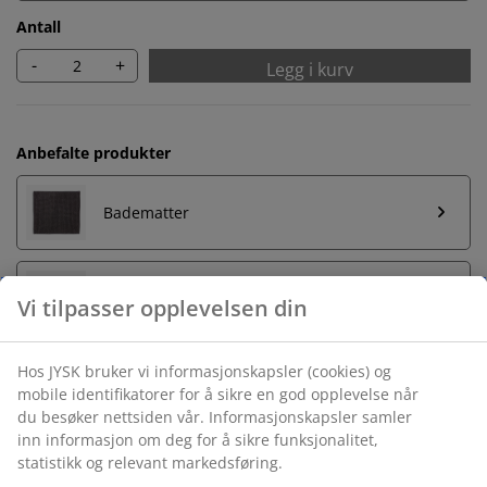
Antall
-
+
Legg i kurv
Anbefalte produkter
Badematter
Håndkleholdere
Ubegrenset returrett
Ingen tidsbegrensning - du kan returnere i hvilken som
helst JYSK butikk
Prisgaranti