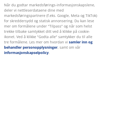
30 dagers prisgaranti på alle varer
Fleksibel levering
Rask og enkel levering som passer deg
Varenr.: 2121658
Vi tilpasser opplevelsen din
Spesifikasjoner
Hos JYSK bruker vi informasjonskapsler (cookies) og mobile
identifikatorer for å sikre en god opplevelse når du besøker net
vår. Informasjonskapsler samler inn informasjon om deg for å si
funksjonalitet, statistikk og relevant markedsføring.
Omtaler
(
76
)
Når du godtar markedsførings-informasjonskapslene, deler vi
nettleserdataene dine med markedsføringspartnere (f.eks. Goog
Meta og TikTok) for skreddersydd og statisk annonsering. Du kan
mer om formålene under "Tilpass" og når som helst trekke tilba
Levering
samtykket ditt ved å klikke på cookie-ikonet. Ved å klikke "Godta 