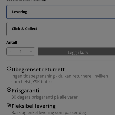
8533%
202%
Levering
376%
Click & Collect
376%
Antall
-
+
Legg i kurv
Ubegrenset returrett
Ingen tidsbegrensning - du kan returnere i hvilken
som helst JYSK butikk
Prisgaranti
30 dagers prisgaranti på alle varer
Fleksibel levering
Rask og enkel levering som passer deg