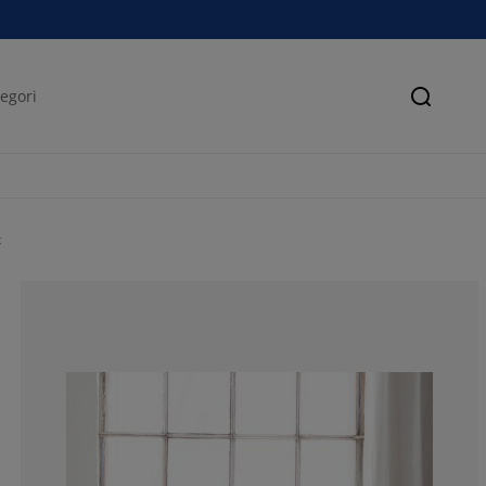
Søk
t
77.52293577981