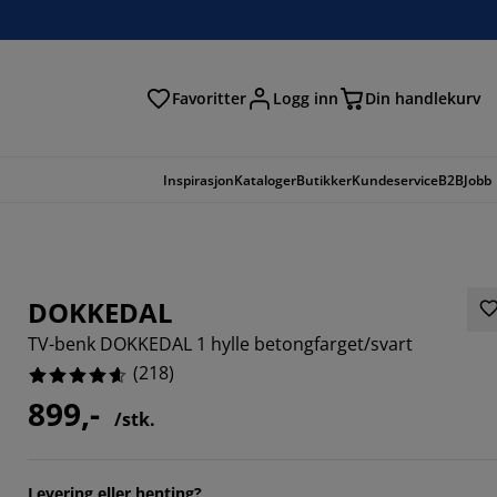
Favoritter
Logg inn
Din handlekurv
Inspirasjon
Kataloger
Butikker
Kundeservice
B2B
Jobb
DOKKEDAL
TV-benk DOKKEDAL 1 hylle betongfarget/svart
(
218
)
899,-
/stk.
652%
Levering eller henting?