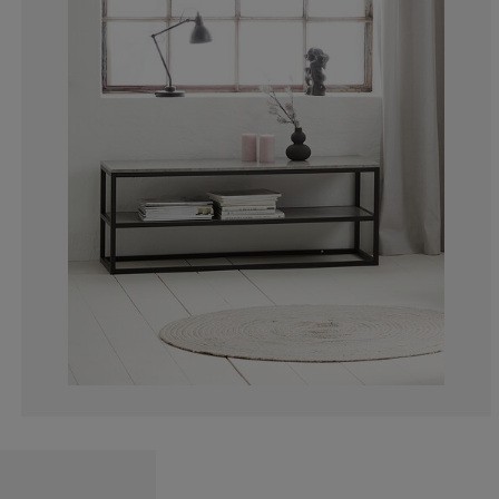
14.22018348623
3.669724770642
2.293577981651
2.293577981651