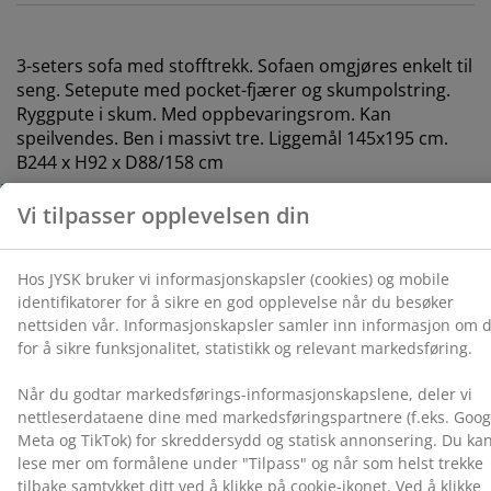
statistikk og relevant markedsføring.
Når du godtar markedsførings-informasjonskapslene,
3-seters sofa med stofftrekk. Sofaen omgjøres enkelt til
deler vi nettleserdataene dine med
seng. Setepute med pocket-fjærer og skumpolstring.
markedsføringspartnere (f.eks. Google, Meta og TikTok)
Ryggpute i skum. Med oppbevaringsrom. Kan
for skreddersydd og statisk annonsering. Du kan lese
speilvendes. Ben i massivt tre. Liggemål 145x195 cm.
mer om formålene under "Tilpass" og når som helst
B244 x H92 x D88/158 cm
trekke tilbake samtykket ditt ved å klikke på cookie-
ikonet. Ved å klikke "Godta alle" samtykker du til alle
Varenr.: 3640425
tre formålene. Les mer om hvordan vi
samler inn og
behandler personopplysninger
, samt om vår
Monteringsanvisning
informasjonskapselpolicy
.
Spesifikasjoner
Omtaler
(
397
)