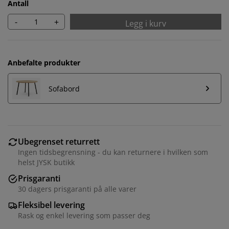
Antall
-
+
Legg i kurv
Anbefalte produkter
Sofabord
Ubegrenset returrett
Ingen tidsbegrensning - du kan returnere i hvilken som
Vi tilpasser opplevelsen din
helst JYSK butikk
Prisgaranti
30 dagers prisgaranti på alle varer
Hos JYSK bruker vi informasjonskapsler (cookies) og
mobile identifikatorer for å sikre en god opplevelse når
Fleksibel levering
du besøker nettsiden vår. Informasjonskapsler samler
Rask og enkel levering som passer deg
inn informasjon om deg for å sikre funksjonalitet,