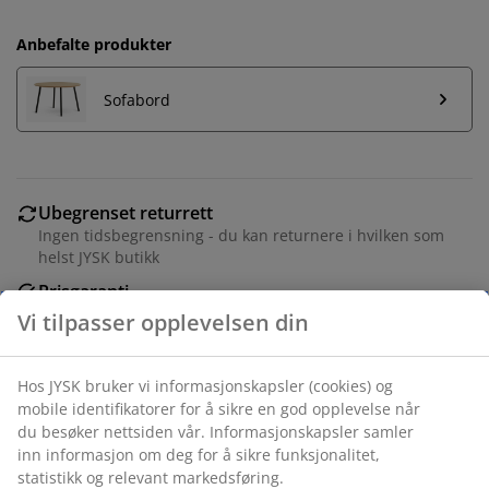
Anbefalte produkter
Sofabord
Ubegrenset returrett
Ingen tidsbegrensning - du kan returnere i hvilken som
helst JYSK butikk
Prisgaranti
30 dagers prisgaranti på alle varer
Fleksibel levering
Rask og enkel levering som passer deg
3-seters sofa med stofftrekk. Sofaen omgjøres enkelt til