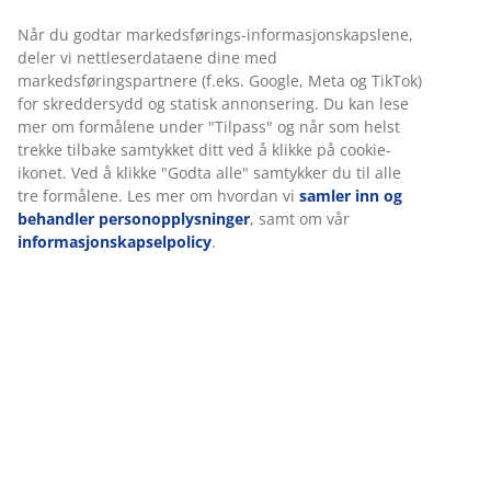
seng. Sete- og ryggputer med pocket-fjærer og
skumpolstring. Med oppbevaringsrom. Kan
speilvendes. Ben i massivt tre. Liggemål 143x200 cm.
B220 x H83 x D83/151 cm
Varenr.: 3640434
Monteringsanvisning
Spesifikasjoner
Omtaler
(
69
)
Levering