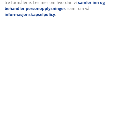
tre formålene. Les mer om hvordan vi
samler inn og
Spesifikasjoner
behandler personopplysninger
, samt om vår
informasjonskapselpolicy
.
Omtaler
(
375
)
Levering