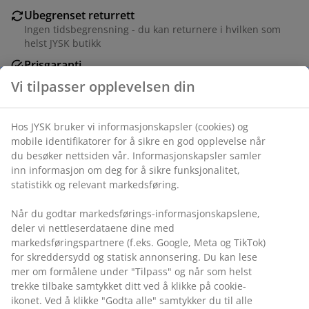
Ubegrenset returrett
Ingen tidsbegrensning - du kan returnere i hvilken som
helst JYSK butikk
Prisgaranti
30 dagers prisgaranti på alle varer
Vi tilpasser opplevelsen din
Fleksibel levering
Rask og enkel levering som passer deg
Hos JYSK bruker vi informasjonskapsler (cookies) og
mobile identifikatorer for å sikre en god opplevelse når
du besøker nettsiden vår. Informasjonskapsler samler
3-seters sofa med stofftrekk. Sofaen omgjøres enkelt til
inn informasjon om deg for å sikre funksjonalitet,
seng. Sete- og ryggputer i skum. Med
statistikk og relevant markedsføring.
oppbevaringsrom. Kan speilvendes. Liggemål 110x213
cm. B214 x H69 x D81/122 cm
Når du godtar markedsførings-informasjonskapslene,
deler vi nettleserdataene dine med
markedsføringspartnere (f.eks. Google, Meta og TikTok)
Varenr.: 3640186
for skreddersydd og statisk annonsering. Du kan lese
Monteringsanvisning
mer om formålene under "Tilpass" og når som helst
trekke tilbake samtykket ditt ved å klikke på cookie-
ikonet. Ved å klikke "Godta alle" samtykker du til alle