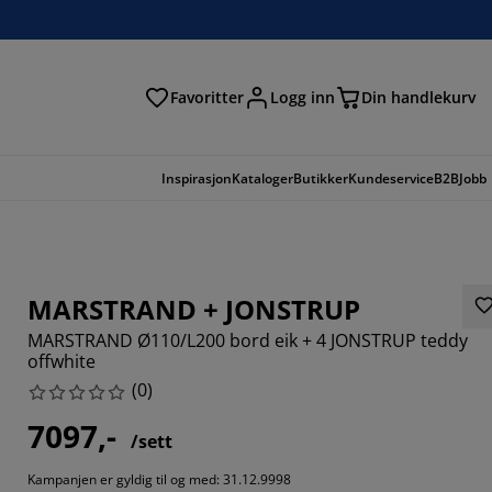
Favoritter
Logg inn
Din handlekurv
Inspirasjon
Kataloger
Butikker
Kundeservice
B2B
Jobb
MARSTRAND + JONSTRUP
MARSTRAND Ø110/L200 bord eik + 4 JONSTRUP teddy
offwhite
(
0
)
7097,-
/sett
Kampanjen er gyldig til og med: 31.12.9998