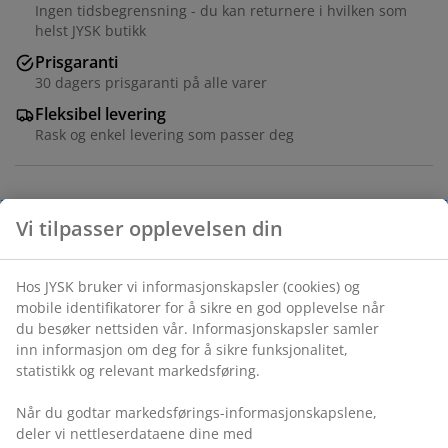
Ingen tidsbegrensning - du kan returnere i hvilken som
helst JYSK butikk
Prisgaranti
30 dagers prisgaranti på alle varer
Fleksibel levering
Rask og enkel levering som passer deg
Bord: Folie. Ø110 x H75 cm. Stol: Stofftrekk. Med
svingfot i stål.
Varenr.: S364173
Dette settet består av følgende varer: