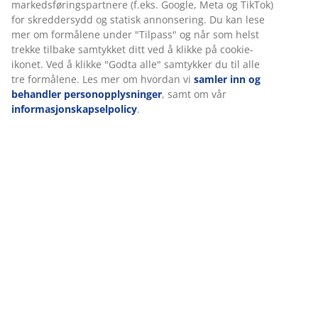
Spesifikasjoner
Omtaler
(
0
)
Vi tilpasser opplevelsen din
Levering
Hos JYSK bruker vi informasjonskapsler (cookies) og mobile ident
for å sikre en god opplevelse når du besøker nettsiden vår.
Informasjonskapsler samler inn informasjon om deg for å sikre
funksjonalitet, statistikk og relevant markedsføring.
Når du godtar markedsførings-informasjonskapslene, deler vi
nettleserdataene dine med markedsføringspartnere (f.eks. Goog
og TikTok) for skreddersydd og statisk annonsering. Du kan les
formålene under "Tilpass" og når som helst trekke tilbake samtyk