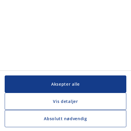
Kundeservice
Kundeservice
JYSK
JYSK
Hovedkontor
Følg JYSK