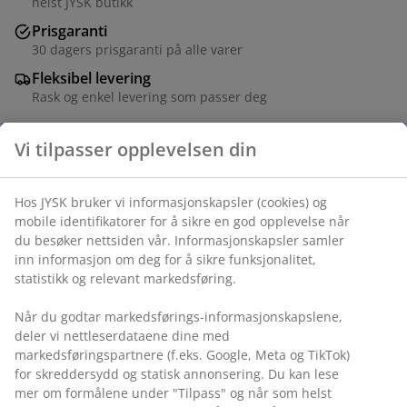
helst JYSK butikk
Prisgaranti
30 dagers prisgaranti på alle varer
Fleksibel levering
Rask og enkel levering som passer deg
Varenr.: 1836182
Spesifikasjoner
Omtaler
(
21
)