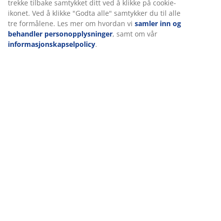
Levering
Vi tilpasser opplevelsen din
Hos JYSK bruker vi informasjonskapsler (cookies) og mobile
identifikatorer for å sikre en god opplevelse når du besøker net
vår. Informasjonskapsler samler inn informasjon om deg for å si
funksjonalitet, statistikk og relevant markedsføring.
Når du godtar markedsførings-informasjonskapslene, deler vi
nettleserdataene dine med markedsføringspartnere (f.eks. Goog
Meta og TikTok) for skreddersydd og statisk annonsering. Du kan
mer om formålene under "Tilpass" og når som helst trekke tilba
samtykket ditt ved å klikke på cookie-ikonet. Ved å klikke "Godta 
samtykker du til alle tre formålene. Les mer om hvordan vi
saml
og behandler personopplysninger
, samt om vår
informasjonskapselpolicy
.