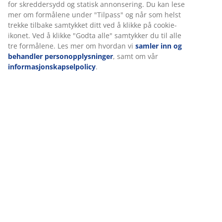
Omtaler
(
21
)
Levering
Vi tilpasser opplevelsen din
Hos JYSK bruker vi informasjonskapsler (cookies) og mobile ident
for å sikre en god opplevelse når du besøker nettsiden vår.
Informasjonskapsler samler inn informasjon om deg for å sikre
funksjonalitet, statistikk og relevant markedsføring.
Når du godtar markedsførings-informasjonskapslene, deler vi
nettleserdataene dine med markedsføringspartnere (f.eks. Goog
TikTok) for skreddersydd og statisk annonsering. Du kan lese m