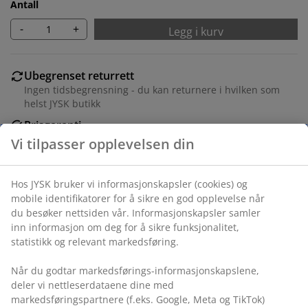
Antall
-
+
Legg i kurv
Ubegrenset returrett
Ingen tidsbegrensning - du kan returnere i hvilken som
helst JYSK butikk
Prisgaranti
30 dagers prisgaranti på alle varer
Fleksibel levering
Rask og enkel levering som passer deg
Varenr.: 1836180
Spesifikasjoner