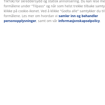
sertifisert. Dette betyr at hver komponent er testet av
uavhengige OEKO-TEX®-institutter og oppfyller strenge
grenser for skadelige stoffer.
FSC® Mix
FSC® Mix-merket indikerer at alt tre og skogbaserte
materialer i dette produktet kommer fra en
kombinasjon av FSC®-sertifiserte skoger eller
resirkulerte kilder eller FSC®-kontrollert trevirke.
Produksjonslukt forsvinner over tid
Når du først får en ny madrass, kan du merke en svak
lukt fra produksjonen. Dette er helt ufarlig og vil
gradvis forsvinne over tid. Å lufte eller støvsuge
overmadrassen kan bidra til å få lukten til å forsvinne
raskere.
La oss hjelpe deg med å velge riktig madrass
For å finne ut hvilken madrass som passer best for deg,
kan du lese våre guider eller besøke din lokale JYSK-
butikk. Der kan du prøve ulike alternativer og få