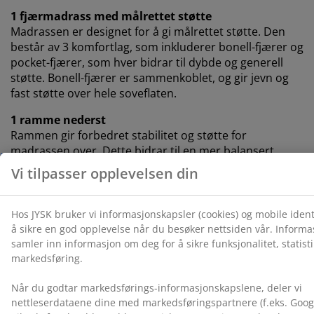
1 fjærmadrass med målrettet støtte
Madrassen er designet for å gi målrettet støtte. Den
består av 3 komfortlag, som inkluderer bonell-fjærer og
pocket-fjærer, som hver bidrar til dybde og generell
støtte. Bonell-fjærer er sammenkoblet, og gir jevn og
fast støtte over hele soveflaten.
1 ramme nederst
Rammen gir forbedret stabilitet og støtte for
madrassen over. Dette bidrar til en mer balansert
søvnopplevelse.
Farge
Match sengen din med en sengegavl i samme
fargekode Grå-40 for å skape et helhetlig utseende. En
sengegavl gir soverommet ditt et stilig preg og bidrar
til å redusere merker på veggen som kan oppstå når
man sover tett inntil den.
OEKO-TEX® STANDARD 100
Dette produktet er OEKO-TEX® STANDARD 100-