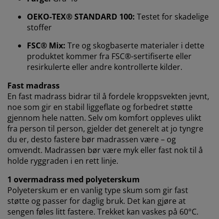
Hos JYSK bruker vi informasjonskapsler (cookies) og
mobile identifikatorer for å sikre en god opplevelse når
OEKO-TEX® STANDARD 100:
Testet for skadelige
du besøker nettsiden vår. Informasjonskapsler samler
stoffer
inn informasjon om deg for å sikre funksjonalitet,
statistikk og relevant markedsføring.
FSC® Mix:
Tre og skogbaserte materialer i dette
produktet kommer fra FSC®-sertifiserte eller
Når du godtar markedsførings-informasjonskapslene,
resirkulerte eller andre kontrollerte kilder.
deler vi nettleserdataene dine med
Fast madrass
markedsføringspartnere (f.eks. Google, Meta og TikTok)
En fast madrass bidrar til å fordele kroppsvekten jevnt,
for skreddersydd og statisk annonsering. Du kan lese
mer om formålene under "Tilpass" og når som helst
noe som gir en stabil liggeflate og forbedret støtte
trekke tilbake samtykket ditt ved å klikke på cookie-
gjennom hele natten. Selv om komfort oppleves ulikt
ikonet. Ved å klikke "Godta alle" samtykker du til alle
fra person til person, gjelder det generelt at jo tyngre
tre formålene. Les mer om hvordan vi
samler inn og
du er, desto fastere bør madrassen være – og
behandler personopplysninger
, samt om vår
omvendt. Madrassen bør være myk eller fast nok til å
informasjonskapselpolicy
.
holde ryggraden i en rett linje.
1 overmadrass med polyeterskum
Polyeterskum er en vanlig type skum som gir fast
støtte og passer for daglig bruk. Det kan gjøre at
sengen føles litt fastere. Trekket kan vaskes på 60°C.