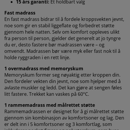
for skreddersydd og statisk annonsering. Du kan lese
15 års garanti:
Et holdbart valg
mer om formålene under "Tilpass" og når som helst
Fast madrass
trekke tilbake samtykket ditt ved å klikke på cookie-
En fast madrass bidrar til å fordele kroppsvekten jevnt,
ikonet. Ved å klikke "Godta alle" samtykker du til alle
noe som gir en stabil liggeflate og forbedret støtte
tre formålene. Les mer om hvordan vi
samler inn og
gjennom hele natten. Selv om komfort oppleves ulikt
behandler personopplysninger
, samt om vår
informasjonskapselpolicy
.
fra person til person, gjelder det generelt at jo tyngre
du er, desto fastere bør madrassen være – og
omvendt. Madrassen bør være myk eller fast nok til å
holde ryggraden i en rett linje.
1 overmadrass med memoryskum
Memoryskum former seg nøyaktig etter kroppen din.
Den fordeler vekten din jevnt, noe som hjelper med å
avlaste muskler og ledd. Det kan gjøre at sengen føles
litt fastere. Trekket kan vaskes på 60°C.
1 rammemadrass med målrettet støtte
Rammemadrassen er designet for å gi målrettet støtte
gjennom sin kombinasjon av komfortsoner og lag. Den
er delt inn i 5 komfortsoner og 3 komfortlag, som