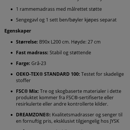
1 rammemadrass med målrettet støtte
Sengegavl og 1 sett ben/bøyler kjøpes separat
Egenskaper
Størrelse:
B90x L200 cm. Høyde: 27 cm
Fast madrass:
Stabil og støttende
Vi tilpasser opplevelsen din
Farge:
Grå-23
OEKO-TEX® STANDARD 100:
Testet for skadelige
Hos JYSK bruker vi informasjonskapsler (cookies) og
stoffer
mobile identifikatorer for å sikre en god opplevelse når
du besøker nettsiden vår. Informasjonskapsler samler
FSC® Mix:
Tre og skogbaserte materialer i dette
inn informasjon om deg for å sikre funksjonalitet,
produktet kommer fra FSC®-sertifiserte eller
statistikk og relevant markedsføring.
resirkulerte eller andre kontrollerte kilder.
Når du godtar markedsførings-informasjonskapslene,
DREAMZONE®:
Kvalitetsmadrasser og senger til
deler vi nettleserdataene dine med
en fornuftig pris, eksklusivt tilgjengelig hos JYSK
markedsføringspartnere (f.eks. Google, Meta og TikTok)