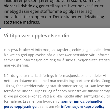
inkluderer pocket-fjærer og polyeterskum, som hver
bidrar til dybde og generell støtte. Hver pocket-fjær er
innebygd i sin egen stofflomme og tilpasser seg
individuelt til kroppen din. Dette skaper en fleksibel og
støttende madrass.
Farge
Match sengen din med en sengegavl i samme
fargekode, Grå-23, for å skape et helhetlig utseende. En
sengegavl gir soverommet ditt et stilig preg og bidrar
til å redusere merker på veggen som kan oppstå når
man sover tett inntil den.
OEKO-TEX® STANDARD 100
Dette produktet er OEKO-TEX® STANDARD 100-
sertifisert. Dette betyr at hver komponent er testet av
uavhengige OEKO-TEX®-institutter og oppfyller strenge
grenser for skadelige stoffer.
FSC® Mix
FSC® Mix-merket indikerer at alt tre og skogbaserte
materialer i dette produktet kommer fra en