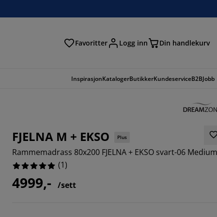
Favoritter
Logg inn
Din handlekurv
Inspirasjon
Kataloger
Butikker
Kundeservice
B2B
Jobb
FJELNA M + EKSO
Plus
Rammemadrass 80x200 FJELNA + EKSO svart-06 Mediu
(
1
)
4999,-
/sett