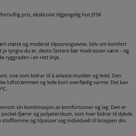
ornuftig pris, eksklusivt tilgjengelig hos JYSK
sert støtte og moderat tilpasningsevne. Selv om komfort
 at jo tyngre du er, desto fastere bør madrassen være – og
 ryggraden i en rett linje.
vnt, noe som bidrar til å avlaste muskler og ledd. Den
 øke luftstrømmen og lede bort overflødig varme. Det kan
0°C.
jennom sin kombinasjon av komfortsoner og lag. Den er
r pocket-fjærer og polyeterskum, som hver bidrar til dybde
 stofflomme og tilpasser seg individuelt til kroppen din.