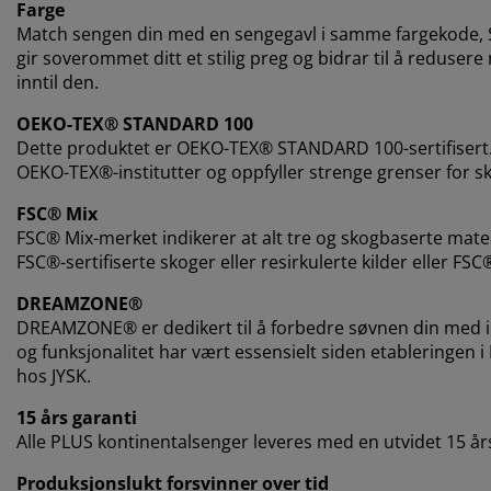
Farge
Match sengen din med en sengegavl i samme fargekode, Sv
gir soverommet ditt et stilig preg og bidrar til å redus
inntil den.
OEKO-TEX® STANDARD 100
Dette produktet er OEKO-TEX® STANDARD 100-sertifisert.
OEKO-TEX®-institutter og oppfyller strenge grenser for sk
FSC® Mix
FSC® Mix-merket indikerer at alt tre og skogbaserte mat
FSC®-sertifiserte skoger eller resirkulerte kilder eller FSC
DREAMZONE®
DREAMZONE® er dedikert til å forbedre søvnen din med in
og funksjonalitet har vært essensielt siden etableringen 
hos JYSK.
15 års garanti
Alle PLUS kontinentalsenger leveres med en utvidet 15 års
Produksjonslukt forsvinner over tid