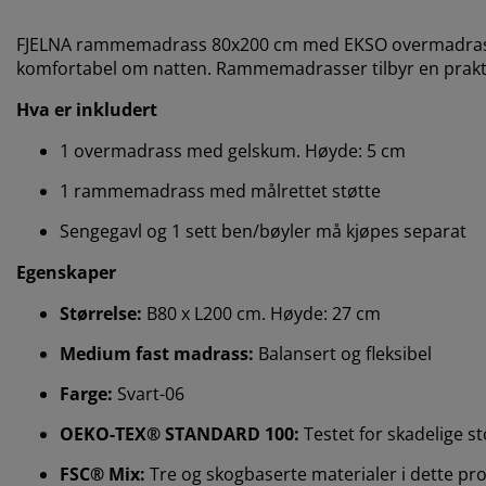
FJELNA rammemadrass 80x200 cm med EKSO overmadrass
komfortabel om natten. Rammemadrasser tilbyr en prakti
Hva er inkludert
1 overmadrass med gelskum. Høyde: 5 cm
1 rammemadrass med målrettet støtte
Sengegavl og 1 sett ben/bøyler må kjøpes separat
Egenskaper
Størrelse:
B80 x L200 cm. Høyde: 27 cm
Medium fast madrass:
Balansert og fleksibel
Farge:
Svart-06
OEKO-TEX® STANDARD 100:
Testet for skadelige st
FSC® Mix:
Tre og skogbaserte materialer i dette prod