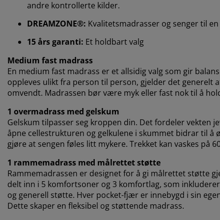
andre kontrollerte kilder.
DREAMZONE®:
Kvalitetsmadrasser og senger til en f
15 års garanti:
Et holdbart valg
Medium fast madrass
En medium fast madrass er et allsidig valg som gir balan
oppleves ulikt fra person til person, gjelder det generelt
omvendt. Madrassen bør være myk eller fast nok til å holde
1 overmadrass med gelskum
Gelskum tilpasser seg kroppen din. Det fordeler vekten je
åpne cellestrukturen og gelkulene i skummet bidrar til å
gjøre at sengen føles litt mykere. Trekket kan vaskes på 6
1 rammemadrass med målrettet støtte
Rammemadrassen er designet for å gi målrettet støtte g
delt inn i 5 komfortsoner og 3 komfortlag, som inkludere
og generell støtte.
Hver pocket-fjær er innebygd i sin egen
Dette skaper en fleksibel og støttende madrass.