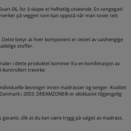
art-06, for å skape et helhetlig utseende. En sengegavl
ere merker på veggen som kan oppstå når man sover tett
 Dette betyr at hver komponent er testet av uavhengige
adelige stoffer.
erialer i dette produktet kommer fra en kombinasjon av
®-kontrollert trevirke.
dividuelle løsninger innen madrasser og senger. Kvalitet
i Danmark i 2003. DREAMZONE® er eksklusivt tilgjengelig
 garanti, slik at du kan være trygg på valget av madrass.