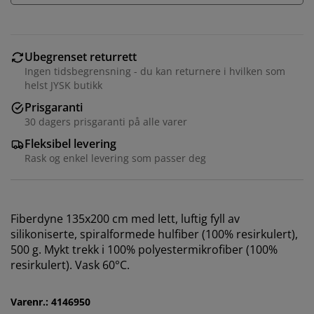
Ubegrenset returrett
Ingen tidsbegrensning - du kan returnere i hvilken som
helst JYSK butikk
Prisgaranti
30 dagers prisgaranti på alle varer
Fleksibel levering
Rask og enkel levering som passer deg
Vi tilpasser opplevelsen din
Fiberdyne 135x200 cm med lett, luftig fyll av
silikoniserte, spiralformede hulfiber (100% resirkulert),
500 g. Mykt trekk i 100% polyestermikrofiber (100%
Hos JYSK bruker vi informasjonskapsler (cookies) og
resirkulert). Vask 60°C.
mobile identifikatorer for å sikre en god opplevelse når
du besøker nettsiden vår. Informasjonskapsler samler
inn informasjon om deg for å sikre funksjonalitet,
Varenr.: 4146950