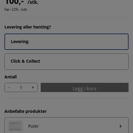
100,-
/stk.
Før:
229,- /stk.
Levering eller henting?
Levering
Click & Collect
Antall
-
+
Legg i kurv
Anbefalte produkter
Puter