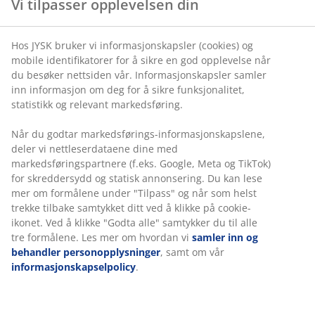
Vi tilpasser opplevelsen din
ute
OEKO-TEX® STANDARD 100:
Testet for skadelige
Hos JYSK bruker vi informasjonskapsler (cookies) og
stoffer
mobile identifikatorer for å sikre en god opplevelse når
du besøker nettsiden vår. Informasjonskapsler samler
KRONBORG®:
Tradisjonelt dansk håndverk og
inn informasjon om deg for å sikre funksjonalitet,
design, eksklusivt hos JYSK
statistikk og relevant markedsføring.
10 års garanti:
Et trygt og holdbart valg
Når du godtar markedsførings-informasjonskapslene,
Varm dyne
deler vi nettleserdataene dine med
JYSK-dyner finnes i tre isolasjonsnivåer: sval, varm og
markedsføringspartnere (f.eks. Google, Meta og TikTok)
ekstra varm. Denne dynen er designet for dem som
for skreddersydd og statisk annonsering. Du kan lese
vanligvis føler seg behagelig varme om natten, og som
mer om formålene under "Tilpass" og når som helst
hverken blir for varme eller for kalde. Med en
trekke tilbake samtykket ditt ved å klikke på cookie-
ikonet. Ved å klikke "Godta alle" samtykker du til alle
bæreevne på 750 fanger fyllet effektivt luft, noe som
tre formålene. Les mer om hvordan vi
samler inn og
bidrar til å holde på varmen gjennom hele natten. Det
behandler personopplysninger
, samt om vår
bidrar også til å bevare en lett og luftig følelse.
informasjonskapselpolicy
.
Europeiske moskusdun
Fyllet i denne dynen består av 100% europeiske
moskusdun. Jo mer dun, desto lettere og varmere føles