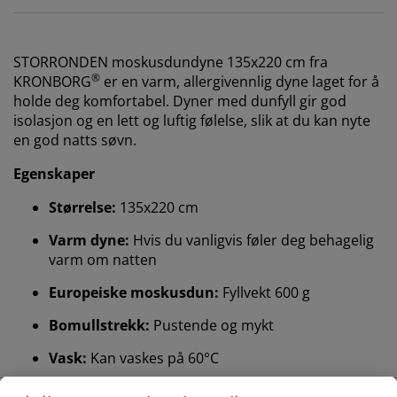
STORRONDEN
moskusdundyne 135x220 cm fra
®
KRONBORG
er en varm, allergivennlig dyne laget for å
holde deg komfortabel. Dyner med dunfyll gir god
isolasjon og en lett og luftig følelse, slik at du kan nyte
en god natts søvn.
Egenskaper
Størrelse:
135x220 cm
Varm dyne:
Hvis du vanligvis føler deg behagelig
varm om natten
Europeiske moskusdun:
Fyllvekt 600 g
Bomullstrekk:
Pustende og mykt
Vask:
Kan vaskes på 60°C
NOMITE®:
Tettvevd stoff som holder støvmidd