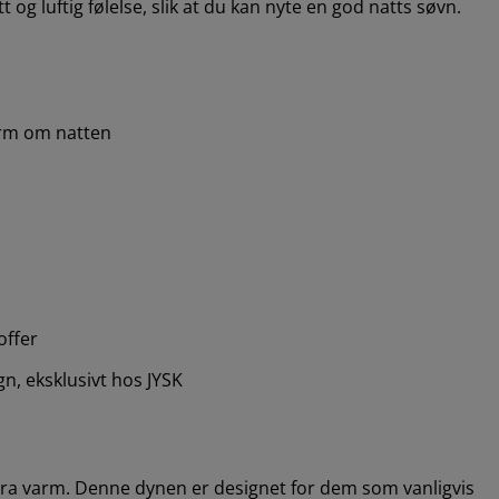
 og luftig følelse, slik at du kan nyte en god natts søvn.
varm om natten
offer
n, eksklusivt hos JYSK
kstra varm. Denne dynen er designet for dem som vanligvis