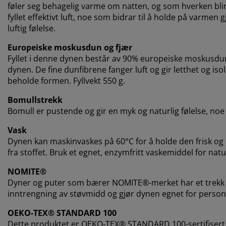
føler seg behagelig varme om natten, og som hverken blir
fyllet effektivt luft, noe som bidrar til å holde på varmen
luftig følelse.
Europeiske moskusdun og fjær
Fyllet i denne dynen består av 90% europeiske moskusdun
dynen. De fine dunfibrene fanger luft og gir letthet og is
beholde formen. Fyllvekt 550 g.
Bomullstrekk
Bomull er pustende og gir en myk og naturlig følelse, no
Vask
Dynen kan maskinvaskes på 60°C for å holde den frisk og 
fra stoffet. Bruk et egnet, enzymfritt vaskemiddel for natur
NOMITE®
Dyner og puter som bærer NOMITE®-merket har et trekk so
inntrengning av støvmidd og gjør dynen egnet for person
OEKO-TEX® STANDARD 100
Dette produktet er OEKO-TEX® STANDARD 100-sertifisert.