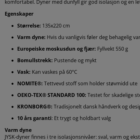
komfortabel. Dyner med dunfyll gir god isolasjon og en lett
Egenskaper
Størrelse:
135x220 cm
Varm dyne:
Hvis du vanligvis føler deg behagelig 
Europeiske moskusdun og fjær:
Fyllvekt 550 g
Bomullstrekk:
Pustende og mykt
Vask:
Kan vaskes på 60°C
NOMITE®:
Tettvevd stoff som holder støvmidd ute
OEKO-TEX® STANDARD 100:
Testet for skadelige st
KRONBORG®:
Tradisjonelt dansk håndverk og desig
10 års garanti
: Et trygt og holdbart valg
Varm dyne
JYSK-dyner finnes i tre isolasjonsnivåer: sval, varm og e