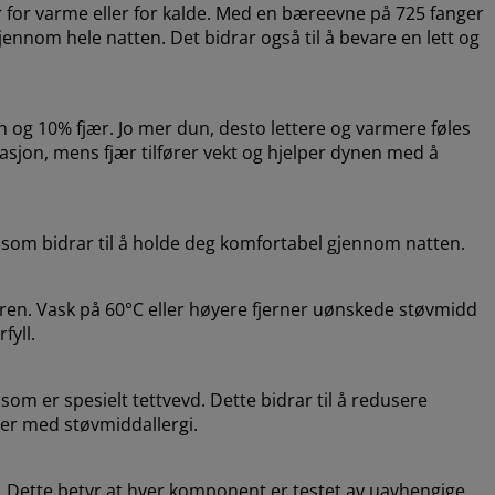
 for varme eller for kalde. Med en bæreevne på 725 fanger
 gjennom hele natten. Det bidrar også til å bevare en lett og
 og 10% fjær. Jo mer dun, desto lettere og varmere føles
olasjon, mens fjær tilfører vekt og hjelper dynen med å
e som bidrar til å holde deg komfortabel gjennom natten.
ren. Vask på 60°C eller høyere fjerner uønskede støvmidd
fyll.
m er spesielt tettvevd. Dette bidrar til å redusere
er med støvmiddallergi.
 Dette betyr at hver komponent er testet av uavhengige