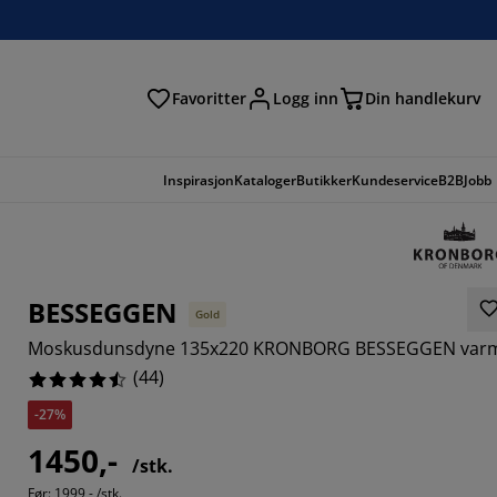
Favoritter
Logg inn
Din handlekurv
Inspirasjon
Kataloger
Butikker
Kundeservice
B2B
Jobb
BESSEGGEN
Gold
Moskusdunsdyne 135x220 KRONBORG BESSEGGEN var
(
44
)
-27%
1450,-
5455%
/stk.
Før:
1999,- /stk.