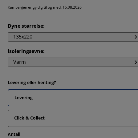
4546%
Kampanjen er gyldig til og med: 16.08.2026
4546%
9092%
Dyne størrelse
:
135x220
7273%
Isoleringsevne
:
Varm
Levering eller henting?
Levering
Click & Collect
Antall