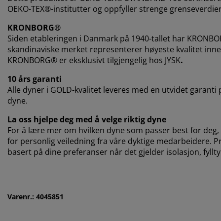
OEKO-TEX®-institutter og oppfyller strenge grenseverdier 
KRONBORG®
Siden etableringen i Danmark på 1940-tallet har KRONBO
skandinaviske merket representerer høyeste kvalitet inne
KRONBORG® er eksklusivt tilgjengelig hos JYSK
.
10 års garanti
Alle dyner i GOLD-kvalitet leveres med en utvidet garanti p
dyne.
La oss hjelpe deg med å velge riktig dyne
For å lære mer om hvilken dyne som passer best for deg, k
for personlig veiledning fra våre dyktige medarbeidere. Prø
basert på dine preferanser når det gjelder isolasjon, fyl
Varenr.: 4045851