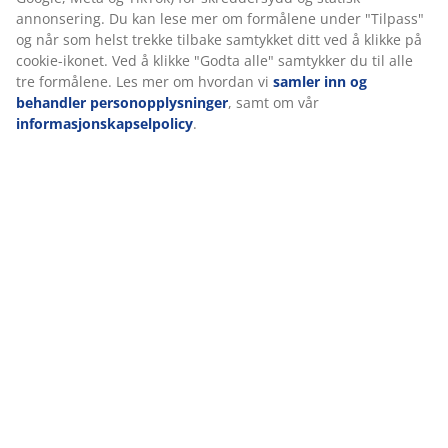
dynen. De fine dunfibrene fanger luft og gir letthet og
isolasjon. Fyllvekt 550 g.
Bomullstrekk
Bomull er pustende og gir en myk og naturlig følelse,
noe som bidrar til å holde deg komfortabel gjennom
natten.
Vask
Dynen kan maskinvaskes på 60°C for å holde den frisk
og ren. Vask på 60°C eller høyere fjerner uønskede
støvmidd fra stoffet. Bruk et egnet, enzymfritt
vaskemiddel for naturfyll.
NOMITE®
Dyner og puter som bærer NOMITE®-merket har et
trekk som er spesielt tettvevd. Dette bidrar til å
redusere inntrengning av støvmidd og gjør dynen
egnet for personer med støvmiddallergi.
OEKO-TEX® STANDARD 100