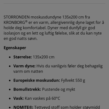
STORRONDEN
moskusdundyne 135x200 cm fra
®
KRONBORG
er en varm, allergivennlig dyne laget for å
holde deg komfortabel. Dyner med dunfyll gir god
isolasjon og en lett og luftig følelse, slik at du kan nyte
en god natts søvn.
Egenskaper
Størrelse:
135x200 cm
Varm dyne:
Hvis du vanligvis føler deg behagelig
varm om natten
Europeiske moskusdun:
Fyllvekt 550 g
Bomullstrekk:
Pustende og mykt
Vask:
Kan vaskes på 60°C
NOMITE®:
Tettvevd stoff som holder støvmidd