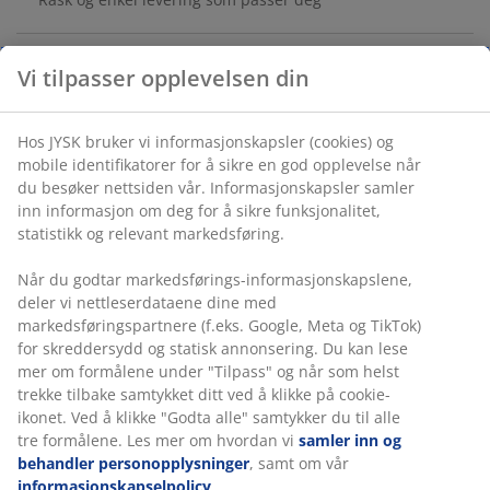
Vi tilpasser opplevelsen din
Folie. B58 x H3 x D50 cm
Hos JYSK bruker vi informasjonskapsler (cookies) og
Varenr.: 3670589
mobile identifikatorer for å sikre en god opplevelse når
du besøker nettsiden vår. Informasjonskapsler samler
Monteringsanvisning
inn informasjon om deg for å sikre funksjonalitet,
statistikk og relevant markedsføring.
Når du godtar markedsførings-informasjonskapslene,
Spesifikasjoner
deler vi nettleserdataene dine med
markedsføringspartnere (f.eks. Google, Meta og TikTok)
for skreddersydd og statisk annonsering. Du kan lese
mer om formålene under "Tilpass" og når som helst
Omtaler
trekke tilbake samtykket ditt ved å klikke på cookie-
(
5
)
ikonet. Ved å klikke "Godta alle" samtykker du til alle
tre formålene. Les mer om hvordan vi
samler inn og
behandler personopplysninger
, samt om vår
informasjonskapselpolicy
.