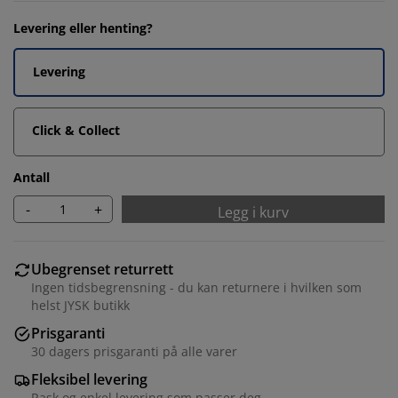
Levering eller henting?
Levering
Click & Collect
Antall
-
+
Legg i kurv
Ubegrenset returrett
Ingen tidsbegrensning - du kan returnere i hvilken som
helst JYSK butikk
Prisgaranti
30 dagers prisgaranti på alle varer
Fleksibel levering
Rask og enkel levering som passer deg