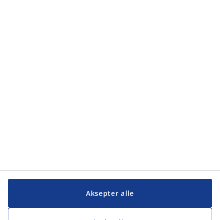
Kategorier
Kategorier
Kundeservice
Kundeservice
JYSK
JYSK
Hovedkontor
Følg JYSK
Aksepter alle