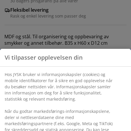
30 dagers prisgaranti på alle varer
Fleksibel levering
Rask og enkel levering som passer deg
MDF og stål. Til organisering og oppbevaring av
smykker og annet tilbehør. B35 x H60 x D12 cm
Vi tilpasser opplevelsen din
Varenr.: 3670064
Monteringsanvisning
Hos JYSK bruker vi informasjonskapsler (cookies) og
mobile identifikatorer for å sikre en god opplevelse når
du besøker nettsiden vår. Informasjonskapsler samler
inn informasjon om deg for å sikre funksjonalitet,
Spesifikasjoner
statistikk og relevant markedsføring.
Når du godtar markedsførings-informasjonskapslene,
deler vi nettleserdataene dine med
Omtaler
markedsføringspartnere (f.eks. Google, Meta og TikTok)
(
2
)
for skreddersydd og statisk annonsering. Du kan lese