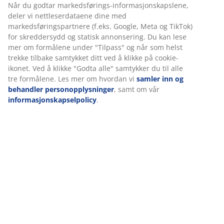
Varenr.: 6898926
Vi tilpasser opplevelsen din
Spesifikasjoner
Hos JYSK bruker vi informasjonskapsler (cookies) og mobile
identifikatorer for å sikre en god opplevelse når du besøker
nettsiden vår. Informasjonskapsler samler inn informasjon om 
for å sikre funksjonalitet, statistikk og relevant markedsføring.
Omtaler
(
0
)
Når du godtar markedsførings-informasjonskapslene, deler vi
nettleserdataene dine med markedsføringspartnere (f.eks. Goog
Meta og TikTok) for skreddersydd og statisk annonsering. Du ka
lese mer om formålene under "Tilpass" og når som helst trekke
Levering
tilbake samtykket ditt ved å klikke på cookie-ikonet. Ved å klikke
"Godta alle" samtykker du til alle tre formålene. Les mer om
hvordan vi
samler inn og behandler personopplysninger
, samt
vår
informasjonskapselpolicy
.