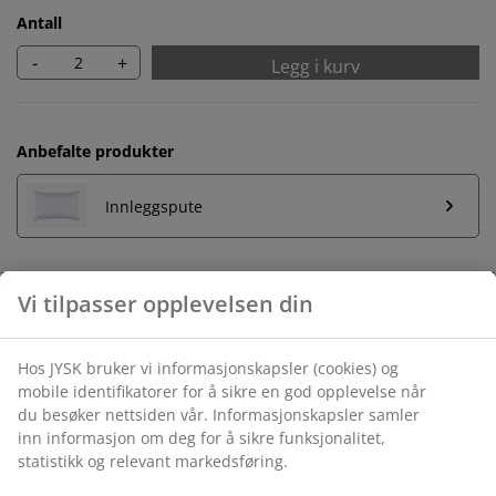
Antall
-
+
Legg i kurv
Anbefalte produkter
Innleggspute
Ubegrenset returrett
Ingen tidsbegrensning - du kan returnere i hvilken som
helst JYSK butikk
Prisgaranti
30 dagers prisgaranti på alle varer
Fleksibel levering
Rask og enkel levering som passer deg