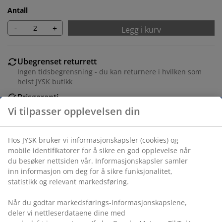
Antall
-
+
Legg i kurv
Ubegrenset returrett
Ingen tidsbegrensning - du kan returnere i hvilken som
helst JYSK butikk
Prisgaranti
30 dagers prisgaranti på alle varer
Fleksibel levering
Rask og enkel levering som passer deg
Varenr.: 6880844
Spesifikasjoner