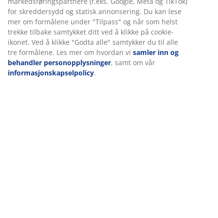
Omtaler
(
14
)
Levering
Vi tilpasser opplevelsen din
Hos JYSK bruker vi informasjonskapsler (cookies) og mobile
identifikatorer for å sikre en god opplevelse når du besøker net
vår. Informasjonskapsler samler inn informasjon om deg for å si
funksjonalitet, statistikk og relevant markedsføring.
Når du godtar markedsførings-informasjonskapslene, deler vi
nettleserdataene dine med markedsføringspartnere (f.eks. Goog
og TikTok) for skreddersydd og statisk annonsering. Du kan les
formålene under "Tilpass" og når som helst trekke tilbake samtyk
ved å klikke på cookie-ikonet. Ved å klikke "Godta alle" samtykker
alle tre formålene. Les mer om hvordan vi
samler inn og behand