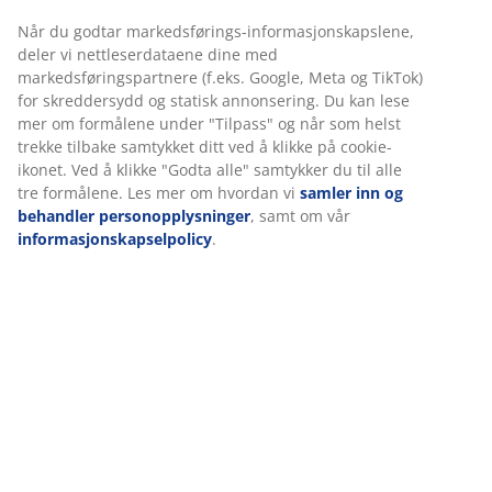
Keramikk er utviklet for daglig bruk. Det er et slitesterkt
materiale med en glatt overflate som er enkelt å
Når du godtar markedsførings-informasjonskapslene,
rengjøre. Keramikk tåler også oppvaskmaskin og
deler vi nettleserdataene dine med
mikrobølgeovn.
markedsføringspartnere (f.eks. Google, Meta og TikTok)
for skreddersydd og statisk annonsering. Du kan lese
mer om formålene under "Tilpass" og når som helst
Varenr.: 7100497
trekke tilbake samtykket ditt ved å klikke på cookie-
ikonet. Ved å klikke "Godta alle" samtykker du til alle
tre formålene. Les mer om hvordan vi
samler inn og
behandler personopplysninger
, samt om vår
Spesifikasjoner
informasjonskapselpolicy
.
Omtaler
(
0
)
Levering