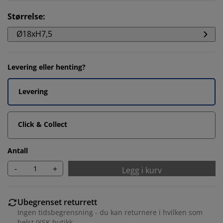
Størrelse
:
Ø18xH7,5
Levering eller henting?
Levering
Click & Collect
Antall
-
+
Legg i kurv
Ubegrenset returrett
Ingen tidsbegrensning - du kan returnere i hvilken som
helst JYSK butikk