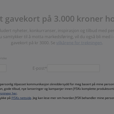
t gavekort på 3.000 kroner h
ludert nyheter, konkurranser, inspirasjon og tilbud med per
 samtykker til å motta markedsføring, vil du også bli med i
gavekort på kr 3000. Se
vilkårene for trekningen
.
oriske
E-post*
 personlig tilpasset kommunikasjon skreddersydd for meg basert på mine persono
jon, gode tilbud, nye lanseringer og kampanjer innen JYSKs komplette produktsort
sninger her
.
mtykke på
JYSKs nettside
. Jeg kan lese mer om hvordan JYSK behandler mine perso