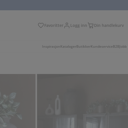
Favoritter
Logg inn
Din handlekurv
Inspirasjon
Kataloger
Butikker
Kundeservice
B2B
Jobb