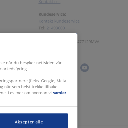
Kontakt oss
Kundeservice:
Kontakt kundeservice
Tel:
21493600
JYSK Org. nr. NO947477129MVA
Følg JYSK
else når du besøker nettsiden vår.
 markedsføring.
ringspartnere (f.eks. Google, Meta
g når som helst trekke tilbake
målene. Les mer om hvordan vi
samler
Aksepter alle