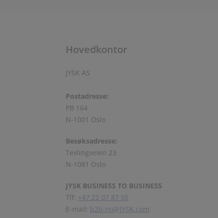
Hovedkontor
JYSK AS
Postadresse:
PB 164
N-1001 Oslo
Besøksadresse:
Tevlingveien 23
N-1081 Oslo
JYSK BUSINESS TO BUSINESS
Tlf:
+47 22 07 87 50
E-mail:
b2b-no@JYSK.com