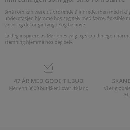
Små rom kan være utfordrende å innrede, men med riktige
underetasjen hjemme hos seg selv med færre, fleksible m
vaser og dekor gir tyngde og balanse.
La deg inspirere av Marinnes valg og skap din egen harmo
stemning hjemme hos deg selv.
47 ÅR MED GODE TILBUD
SKAND
Mer enn 3600 butikker i over 49 land
Vi er global
Et