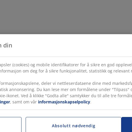
n din
psler (cookies) og mobile identifikatorer for å sikre en god opplev
formasjon om deg for å sikre funksjonalitet, statistikk og relevant
ormasjonskapslene, deler vi nettleserdataene dine med markedsfø
tatisk annonsering. Du kan lese mer om formålene under "Tilpass" o
kie-ikonet. Ved å klikke "Godta alle" samtykker du til alle tre for
inger
, samt om vår
informasjonskapselpolicy
.
Absolutt nødvendig