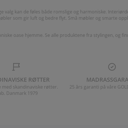
 valg kan de føles både romslige og harmoniske. Interiørd
øbler som gir luft og bedre flyt. Små møbler og smarte op
niske oase hjemme. Se alle produktene fra stylingen, og fin
INAVISKE RØTTER
MADRASSGARA
e med skandinaviske røtter.
25 års garanti på våre GO
ab. Danmark 1979