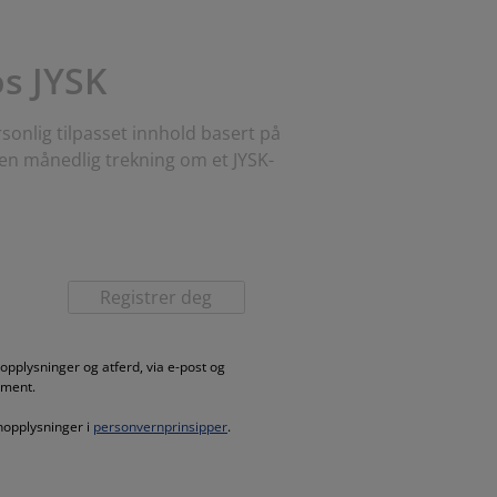
os JYSK
sonlig tilpasset innhold basert på
 en månedlig trekning om et JYSK-
Registrer deg
pplysninger og atferd, via e-post og
iment.
nopplysninger i
personvernprinsipper
.