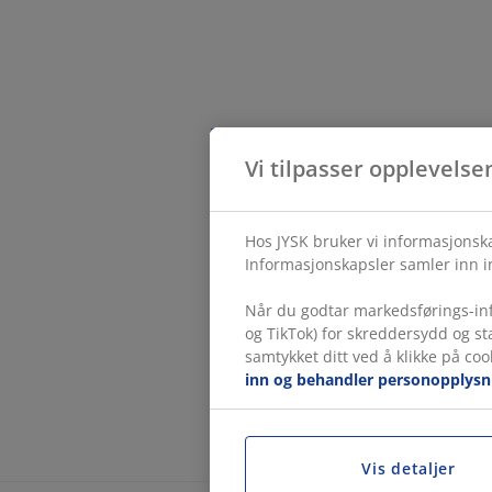
Vi tilpasser opplevelse
Hos JYSK bruker vi informasjonska
Informasjonskapsler samler inn in
Når du godtar markedsførings-inf
og TikTok) for skreddersydd og s
samtykket ditt ved å klikke på coo
inn og behandler personopplysn
Vis detaljer