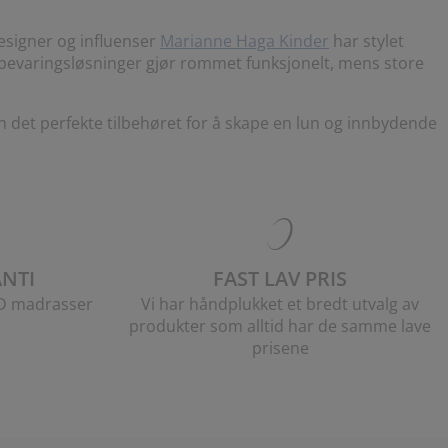
esigner og influenser
Marianne Haga Kinder
har stylet
pbevaringsløsninger gjør rommet funksjonelt, mens store
n det perfekte tilbehøret for å skape en lun og innbydende
NTI
FAST LAV PRIS
LD madrasser
Vi har håndplukket et bredt utvalg av
produkter som alltid har de samme lave
prisene