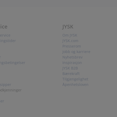
ice
JYSK
ervice
Om JYSK
ingstider
JYSK.com
Presserom
Jobb og karriere
r
Nyhetsbrev
ingsbetingelser
Inspirasjon
JYSK B2B
Bærekraft
Tilgjengelighet
sipper
Åpenhetsloven
odkjenninger
her