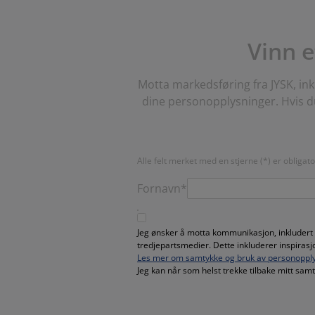
Vinn e
Motta markedsføring fra JYSK, ink
dine personopplysninger. Hvis du
Alle felt merket med en stjerne (*) er obligat
Fornavn*
Jeg ønsker å motta kommunikasjon, inkludert
tredjepartsmedier. Dette inkluderer inspiras
Les mer om samtykke og bruk av personopply
Jeg kan når som helst trekke tilbake mitt sa