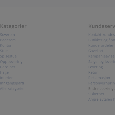
Kategorier
Kundeserv
Soverom
Kontakt kundes
Baderom
Butikker og åpn
Kontor
Kundefordeler
Stue
Gavekort
Spisestue
Kampanjeavise
Oppbevaring
Salgs- og lever
Gardiner
Levering
Hage
Retur
Interiør
Reklamasjon
Inngangsparti
Personvernprin
Alle kategorier
Endre cookie g
Sikkerhet
Angre avtalen 