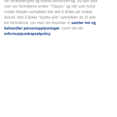
Omtaler
(
184
)
Levering
Vi tilpasser opplevelsen din
Hos JYSK bruker vi informasjonskapsler (cookies) og mobile ident
for å sikre en god opplevelse når du besøker nettsiden vår.
Informasjonskapsler samler inn informasjon om deg for å sikre
funksjonalitet, statistikk og relevant markedsføring.
Når du godtar markedsførings-informasjonskapslene, deler vi
nettleserdataene dine med markedsføringspartnere (f.eks. Goog
TikTok) for skreddersydd og statisk annonsering. Du kan lese m
formålene under "Tilpass" og når som helst trekke tilbake samtyk