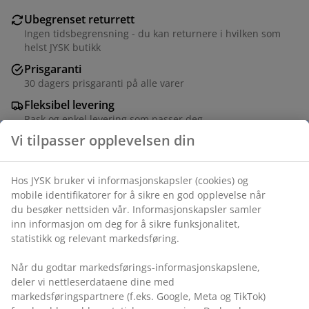
Ubegrenset returrett
Ingen tidsbegrensning - du kan returnere i hvilken som
helst JYSK butikk
Prisgaranti
30 dagers prisgaranti på alle varer
Fleksibel levering
Rask og enkel levering som passer deg
Massiv furu og MDF. B40 x H174 x D40 cm
Varenr.: 3690414
Monteringsanvisning
Spesifikasjoner