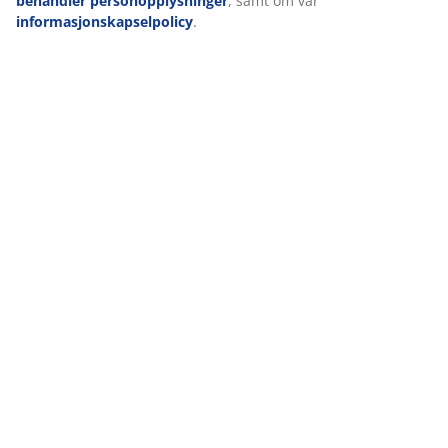
samtykket ditt ved å klikke på cookie-ikonet. Ved å klikke
Omtaler
"Godta alle" samtykker du til alle tre formålene. Les mer
(
36
)
om hvordan vi
samler inn og behandler
personopplysninger
, samt om vår
informasjonskapselpolicy
.
Levering