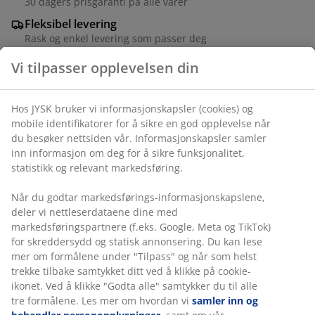
30 dagers prisgaranti på alle varer
Fleksibel levering
Rask og enkel levering som passer deg
Hvit solcellelampe formet som en kule som lyser opp
hagen med et varmt skinn i 5-6 timer når natten faller
Vi tilpasser opplevelsen din
på. Den enkle og elegante designen passer overalt. Ø25
x H17 cm
Hos JYSK bruker vi informasjonskapsler (cookies) og mobile
identifikatorer for å sikre en god opplevelse når du
Varenr.: 6425048
besøker nettsiden vår. Informasjonskapsler samler inn
informasjon om deg for å sikre funksjonalitet, statistikk og
Merking
relevant markedsføring.
Når du godtar markedsførings-informasjonskapslene,
deler vi nettleserdataene dine med
Spesifikasjoner
markedsføringspartnere (f.eks. Google, Meta og TikTok) for
skreddersydd og statisk annonsering. Du kan lese mer om
formålene under "Tilpass" og når som helst trekke tilbake