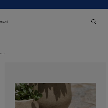
Søk
atur
58.9743589743