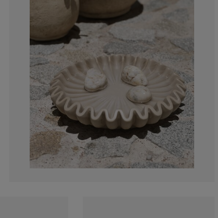
0%
0%
1.28205128205
39.74358974358