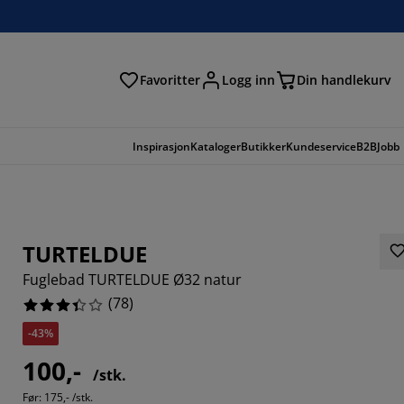
Favoritter
Logg inn
Din handlekurv
Inspirasjon
Kataloger
Butikker
Kundeservice
B2B
Jobb
TURTELDUE
Fuglebad TURTELDUE Ø32 natur
(
78
)
-43%
100,-
/stk.
5898%
Før:
175,- /stk.