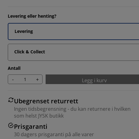
Levering eller henting?
1282%
Levering
9745%
Click & Collect
Antall
-
+
Legg i kurv
Ubegrenset returrett
Ingen tidsbegrensning - du kan returnere i hvilken
som helst JYSK butikk
Prisgaranti
30 dagers prisgaranti på alle varer