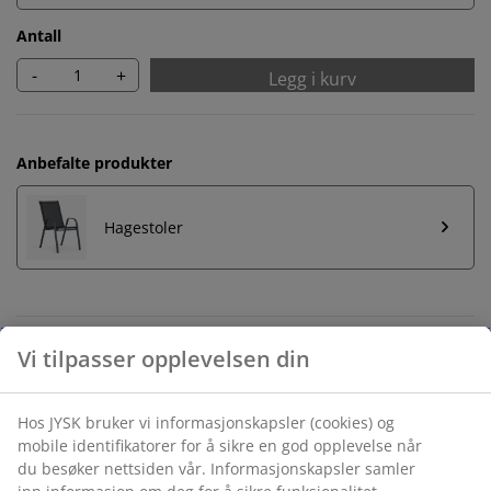
Antall
-
+
Legg i kurv
Anbefalte produkter
Hagestoler
Ubegrenset returrett
Ingen tidsbegrensning - du kan returnere i hvilken som
helst JYSK butikk
Prisgaranti
30 dagers prisgaranti på alle varer
Fleksibel levering