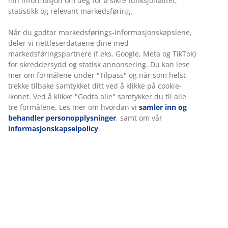
Rask og enkel levering som passer deg
Eksklusiv hagepute med slitesterkt, strukturvevd trekk.
Til lav stolrygg. 51x100x4 cm
Varenr.: 6400125
Spesifikasjoner
Omtaler
(
19
)