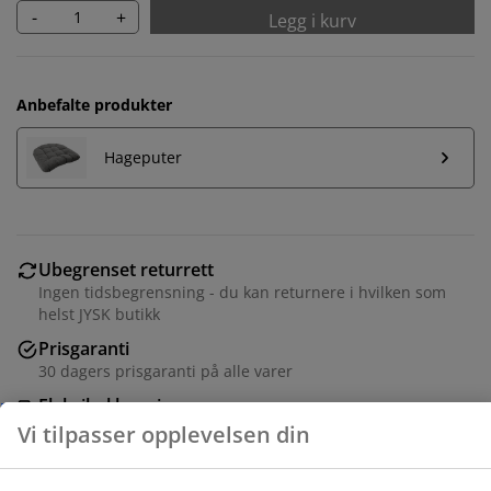
-
+
Legg i kurv
Anbefalte produkter
Hageputer
Ubegrenset returrett
Ingen tidsbegrensning - du kan returnere i hvilken som
helst JYSK butikk
Prisgaranti
30 dagers prisgaranti på alle varer
Fleksibel levering
Vi tilpasser opplevelsen din
Rask og enkel levering som passer deg
Hos JYSK bruker vi informasjonskapsler (cookies) og