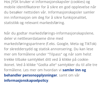
mobile identifikatorer for å sikre en god opplevelse når
du besøker nettsiden vår. Informasjonskapsler samler
Stablestol i petan med ramme i pulverlakkert stål.
inn informasjon om deg for å sikre funksjonalitet,
Petan gir et naturlig flettet utseende, samtidig som det
statistikk og relevant markedsføring.
er værbestandig og vedlikeholdsfritt. Hagestolen kan
stables for kompakt oppbevaring.
Når du godtar markedsførings-informasjonskapslene,
deler vi nettleserdataene dine med
markedsføringspartnere (f.eks. Google, Meta og TikTok)
for skreddersydd og statisk annonsering. Du kan lese
mer om formålene under "Tilpass" og når som helst
trekke tilbake samtykket ditt ved å klikke på cookie-
ikonet. Ved å klikke "Godta alle" samtykker du til alle
tre formålene. Les mer om hvordan vi
samler inn og
behandler personopplysninger
, samt om vår
informasjonskapselpolicy
.
Varenr.: 3700432
Monteringsanvisning