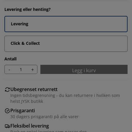
Levering eller henting?
Levering
Click & Collect
Antall
-
+
Legg i kurv
Ubegrenset returrett
Ingen tidsbegrensning - du kan returnere i hvilken som
helst JYSK butikk
Prisgaranti
30 dagers prisgaranti på alle varer
Fleksibel levering
Rask og enkel levering som passer deg