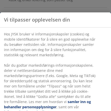
Vi tilpasser opplevelsen din
Hagebord med grå bordplate i herdet glass. Svart
ramme og ben i pulverlakkert stål. Bordet passer for 8
personer. B120 x L120 x H74 cm
Hos JYSK bruker vi informasjonskapsler (cookies) og
mobile identifikatorer for å sikre en god opplevelse når
du besøker nettsiden vår. Informasjonskapsler samler
Varenr.: 3726225
inn informasjon om deg for å sikre funksjonalitet,
Monteringsanvisning
statistikk og relevant markedsføring.
Når du godtar markedsførings-informasjonskapslene,
deler vi nettleserdataene dine med
Spesifikasjoner
markedsføringspartnere (f.eks. Google, Meta og TikTok)
for skreddersydd og statisk annonsering. Du kan lese
mer om formålene under "Tilpass" og når som helst
trekke tilbake samtykket ditt ved å klikke på cookie-
Omtaler
ikonet. Ved å klikke "Godta alle" samtykker du til alle
tre formålene. Les mer om hvordan vi
samler inn og
(
0
)
behandler personopplysninger
, samt om vår