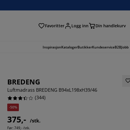
Favoritter
Logg inn
Din handlekurv
Inspirasjon
Kataloger
Butikker
Kundeservice
B2B
Jobb
BREDENG
Luftmadrass BREDENG B94xL198xH39/46
(
344
)
-50%
375,-
/stk.
1166%
Før:
749,- /stk.