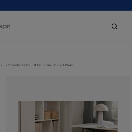
Søk
Luftmadrass BREDENG B94xL198xH39/46
47.67441860465