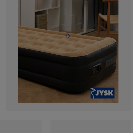
10.46511627906
7.267441860465
7.55813953488
27.03488372093