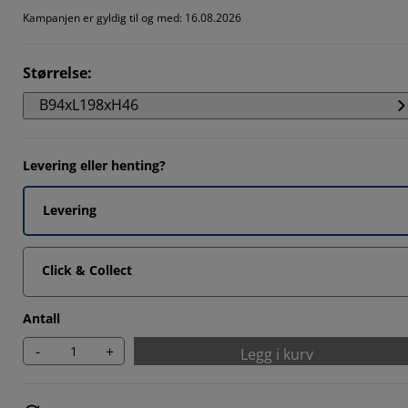
9768%
Kampanjen er gyldig til og med: 16.08.2026
117%
Størrelse
:
372%
B94xL198xH46
023%
Levering eller henting?
Levering
Click & Collect
Antall
-
+
Legg i kurv