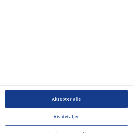
Kategorier
Kundeservice
Kundeservice
JYSK
JYSK
Hovedkontor
Følg JYSK
Aksepter alle
Vis detaljer