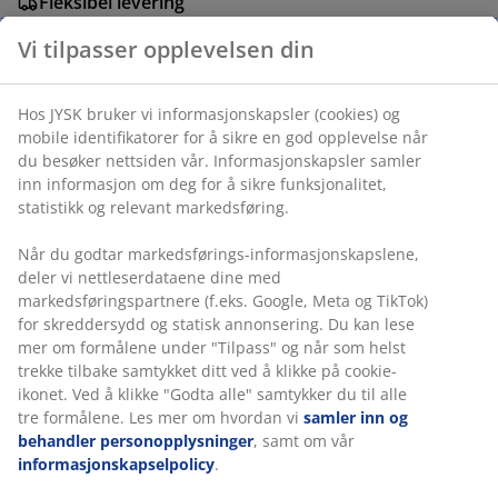
Fleksibel levering
Rask og enkel levering som passer deg
Vi tilpasser opplevelsen din
Varenr.: 5899733
Hos JYSK bruker vi informasjonskapsler (cookies) og
mobile identifikatorer for å sikre en god opplevelse når
du besøker nettsiden vår. Informasjonskapsler samler
inn informasjon om deg for å sikre funksjonalitet,
statistikk og relevant markedsføring.
Spesifikasjoner
Når du godtar markedsførings-informasjonskapslene,
deler vi nettleserdataene dine med
Omtaler
markedsføringspartnere (f.eks. Google, Meta og TikTok)
for skreddersydd og statisk annonsering. Du kan lese
(
1
)
mer om formålene under "Tilpass" og når som helst
trekke tilbake samtykket ditt ved å klikke på cookie-
ikonet. Ved å klikke "Godta alle" samtykker du til alle
tre formålene. Les mer om hvordan vi
samler inn og
Levering
behandler personopplysninger
, samt om vår
informasjonskapselpolicy
.