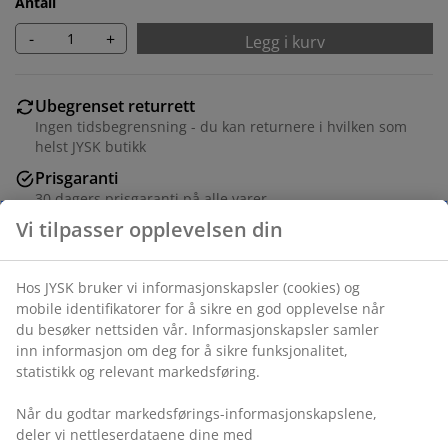
Antall
-
+
Legg i kurv
Ubegrenset returrett
Ingen tidsbegrensning - du kan returnere i hvilken som
helst JYSK butikk
Prisgaranti
30 dagers prisgaranti på alle varer
Fleksibel levering
Rask og enkel levering som passer deg
Varenr.: 5532402
Monteringsanvisning