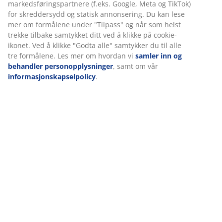
Spesifikasjoner
Omtaler
(
613
)
Vi tilpasser opplevelsen din
Levering
Hos JYSK bruker vi informasjonskapsler (cookies) og mobile
identifikatorer for å sikre en god opplevelse når du besøker net
vår. Informasjonskapsler samler inn informasjon om deg for å si
funksjonalitet, statistikk og relevant markedsføring.
Når du godtar markedsførings-informasjonskapslene, deler vi
nettleserdataene dine med markedsføringspartnere (f.eks. Goog
Meta og TikTok) for skreddersydd og statisk annonsering. Du kan
mer om formålene under "Tilpass" og når som helst trekke tilba
samtykket ditt ved å klikke på cookie-ikonet. Ved å klikke "Godta 
samtykker du til alle tre formålene. Les mer om hvordan vi
saml
og behandler personopplysninger
, samt om vår